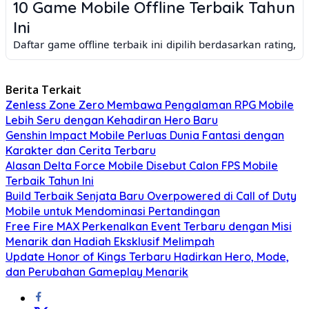
10 Game Mobile Offline Terbaik Tahun
Ini
Daftar game offline terbaik ini dipilih berdasarkan rating,
gameplay yang menarik, dan kualitas grafis yang
mumpuni. Daftar ini mencakup berbagai genre, sehingga
kamu bisa menemukan game yang sesuai dengan
Berita Terkait
preferensimu. Berikut adalah 10 game mobile offline
Zenless Zone Zero Membawa Pengalaman RPG Mobile
terbaik tahun ini yang wajib kamu coba:
Lebih Seru dengan Kehadiran Hero Baru
1. Alto's Odyssey
Genshin Impact Mobile Perluas Dunia Fantasi dengan
Alto's Odyssey adalah game endless runner yang
Karakter dan Cerita Terbaru
menawan dengan grafis yang indah dan gameplay yang
Alasan Delta Force Mobile Disebut Calon FPS Mobile
adiktif. Jelajahi gurun pasir yang luas, lakukan trik-trik
Terbaik Tahun Ini
ekstrem dengan papan seluncurmu, dan kumpulkan koin
Build Terbaik Senjata Baru Overpowered di Call of Duty
untuk membuka karakter dan item baru. Game ini
Mobile untuk Mendominasi Pertandingan
menawarkan pengalaman yang menenangkan dan
menghibur, cocok untuk dimainkan di waktu luang.
Game
Free Fire MAX Perkenalkan Event Terbaru dengan Misi
offline terbaik
ini sangat direkomendasikan untuk kamu
Menarik dan Hadiah Eksklusif Melimpah
yang menyukai game santai namun menantang.
Update Honor of Kings Terbaru Hadirkan Hero, Mode,
2. Stardew Valley
dan Perubahan Gameplay Menarik
Bagi kamu penggemar game simulasi pertanian, Stardew
Valley adalah pilihan yang tepat. Game ini menawarkan
pengalaman bermain yang mendalam, di mana kamu