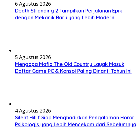
6 Agustus 2026
Death Stranding 2 Tampilkan Perjalanan Epik
dengan Mekanik Baru yang Lebih Modern
5 Agustus 2026
Mengapa Mafia The Old Country Layak Masuk
Daftar Game PC & Konsol Paling Dinanti Tahun Ini
4 Agustus 2026
Silent Hill f Siap Menghadirkan Pengalaman Horor
Psikologis yang Lebih Mencekam dari Sebelumnya