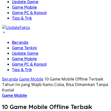
Update Game
Game Mobile
Game PC & Konsol
Tips & Trik
Beranda
Game Terkini
Update Game
Game Mobile
Game PC & Konsol
Tips & Trik
Beranda
Game Mobile
10 Game Mobile Offline Terbaik
Tahun Ini yang Wajib Kamu Coba, Bisa Dimainkan Tanpa
Kuota!
Game Mobile
10 Game Mobile Offline Terbaik