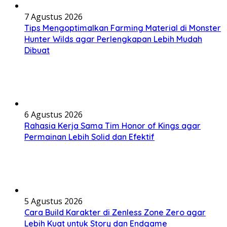
7 Agustus 2026
Tips Mengoptimalkan Farming Material di Monster
Hunter Wilds agar Perlengkapan Lebih Mudah
Dibuat
6 Agustus 2026
Rahasia Kerja Sama Tim Honor of Kings agar
Permainan Lebih Solid dan Efektif
5 Agustus 2026
Cara Build Karakter di Zenless Zone Zero agar
Lebih Kuat untuk Story dan Endgame