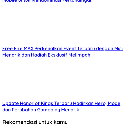
Mobile untuk Mendominasi Pertandingan
bertahan hidup. Game ini menawarkan gameplay yang
adiktif dan cerita yang menarik, cocok untuk kamu yang
menyukai game petualangan dengan elemen RPG.
8. Dead Cells
Dead Cells adalah game roguelike dengan gameplay
yang menantang dan adiktif. Jelajahi kastil yang penuh
dengan monster dan jebakan, dan tingkatkan
kemampuan karaktermu untuk bertahan hidup. Game ini
Free Fire MAX Perkenalkan Event Terbaru dengan Misi
menawarkan replayability yang tinggi, sehingga kamu
Menarik dan Hadiah Eksklusif Melimpah
tidak akan mudah bosan memainkannya. Salah
satu
game offline terbaik 2023
untuk pecinta game
challenging.
9. Into the Dead 2
Bagi penggemar game zombie, Into the Dead 2 adalah
pilihan yang tepat. Game ini menawarkan pengalaman
bermain yang menegangkan dan seru, di mana kamu
harus bertahan hidup dari serangan zombie. Dengan
Update Honor of Kings Terbaru Hadirkan Hero, Mode,
grafis yang cukup baik dan gameplay yang adiktif, Into
the Dead 2 akan membuatmu tetap terhibur.
dan Perubahan Gameplay Menarik
10. Oceanhorn 2: Knights of the Lost Realm
Rekomendasi untuk kamu
Terinspirasi oleh game-game Zelda klasik, Oceanhorn 2
menawarkan petualangan RPG yang epik. Jelajahi dunia