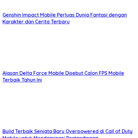
5. Monument Valley 1 & 2
Monument Valley 1 dan 2 menawarkan pengalaman
Genshin Impact Mobile Perluas Dunia Fantasi dengan
bermain puzzle yang unik dan menawan. Dengan grafis
Karakter dan Cerita Terbaru
yang artistik dan desain level yang cerdas, game ini akan
menantang kemampuan berpikirmu. Game ini cocok
untuk kamu yang menyukai game puzzle dengan
tantangan yang menarik dan estetika visual yang
memukau.
Game offline terbaik tanpa internet
ini
sangat cocok untuk melatih otak.
6. GRID Autosport
Pecinta game balap? GRID Autosport menawarkan
Alasan Delta Force Mobile Disebut Calon FPS Mobile
pengalaman balap yang realistis dan seru. Dengan grafis
Terbaik Tahun Ini
yang cukup baik dan kontrol yang responsif, game ini
akan membawamu ke dunia balap yang menegangkan.
Meskipun grafisnya cukup berat, GRID Autosport tetap
termasuk dalam daftar
game offline terbaik tahun ini
untuk dimainkan tanpa kuota. Pastikan perangkatmu
cukup mumpuni untuk menjalankan game ini.
7. Crashlands
Crashlands adalah game petualangan dengan elemen
crafting dan RPG yang menarik. Jelajahi dunia yang luas,
Build Terbaik Senjata Baru Overpowered di Call of Duty
kumpulkan sumber daya, dan buat berbagai item untuk