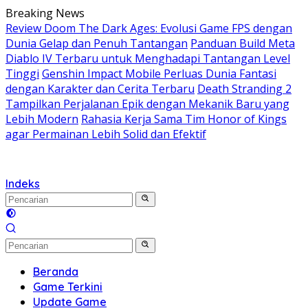
Langsung
Breaking News
ke
Review Doom The Dark Ages: Evolusi Game FPS dengan
konten
Dunia Gelap dan Penuh Tantangan
Panduan Build Meta
Diablo IV Terbaru untuk Menghadapi Tantangan Level
Tinggi
Genshin Impact Mobile Perluas Dunia Fantasi
dengan Karakter dan Cerita Terbaru
Death Stranding 2
Tampilkan Perjalanan Epik dengan Mekanik Baru yang
Lebih Modern
Rahasia Kerja Sama Tim Honor of Kings
agar Permainan Lebih Solid dan Efektif
Indeks
Beranda
Game Terkini
Update Game