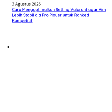
3 Agustus 2026
Cara Mengoptimalkan Setting Valorant agar Aim
Lebih Stabil ala Pro Player untuk Ranked
Kompetitif
2 Agustus 2026
Rahasia Damage Besar di Wuthering Waves: Cara
Optimasi Build Karakter Agar Lebih Efektif
© Copyright 2025, All Rights Reserved | UpdateFakta.id
Beranda
Game Terkini
Update Game