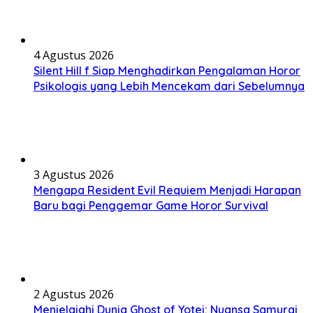
4 Agustus 2026
Silent Hill f Siap Menghadirkan Pengalaman Horor
Psikologis yang Lebih Mencekam dari Sebelumnya
3 Agustus 2026
Mengapa Resident Evil Requiem Menjadi Harapan
Baru bagi Penggemar Game Horor Survival
2 Agustus 2026
Menjelajahi Dunia Ghost of Yotei: Nuansa Samurai