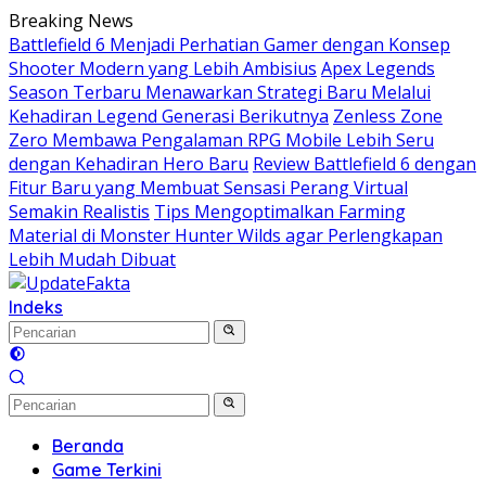
Langsung
Breaking News
ke
Battlefield 6 Menjadi Perhatian Gamer dengan Konsep
konten
Shooter Modern yang Lebih Ambisius
Apex Legends
Season Terbaru Menawarkan Strategi Baru Melalui
Kehadiran Legend Generasi Berikutnya
Zenless Zone
Zero Membawa Pengalaman RPG Mobile Lebih Seru
dengan Kehadiran Hero Baru
Review Battlefield 6 dengan
Fitur Baru yang Membuat Sensasi Perang Virtual
Semakin Realistis
Tips Mengoptimalkan Farming
Material di Monster Hunter Wilds agar Perlengkapan
Lebih Mudah Dibuat
Indeks
Beranda
Game Terkini