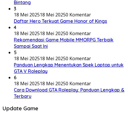
Bintang
3
18 Mei 2025
18 Mei 2025
0 Komentar
Daftar Hero Terkuat Game Honor of Kings
4
18 Mei 2025
18 Mei 2025
0 Komentar
Rekomendasi Game Mobile MMORPG Terbaik
Sampai Saat Ini
5
18 Mei 2025
18 Mei 2025
0 Komentar
Panduan Lengkap Menentukan Spek Laptop untuk
GTA V Roleplay
6
18 Mei 2025
18 Mei 2025
0 Komentar
Cara Download GTA Roleplay: Panduan Lengkap &
Terbaru
Update Game