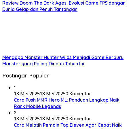
Review Doom The Dark Ages: Evolusi Game FPS dengan
Dunia Gelap dan Penuh Tantangan
Mengapa Monster Hunter Wilds Menjadi Game Berburu
Monster yang Paling Dinanti Tahun Ini
Postingan Populer
1
18 Mei 2025
18 Mei 2025
0 Komentar
Cara Push MMR Hero ML: Panduan Lengkap Naik
Rank Mobile Legends
2
18 Mei 2025
18 Mei 2025
0 Komentar
Cara Melatih Pemain Top Eleven Agar Cepat Naik