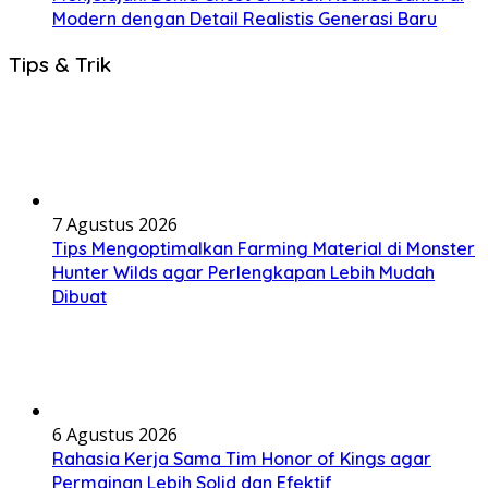
Modern dengan Detail Realistis Generasi Baru
Tips & Trik
7 Agustus 2026
Tips Mengoptimalkan Farming Material di Monster
Hunter Wilds agar Perlengkapan Lebih Mudah
Dibuat
6 Agustus 2026
Rahasia Kerja Sama Tim Honor of Kings agar
Permainan Lebih Solid dan Efektif