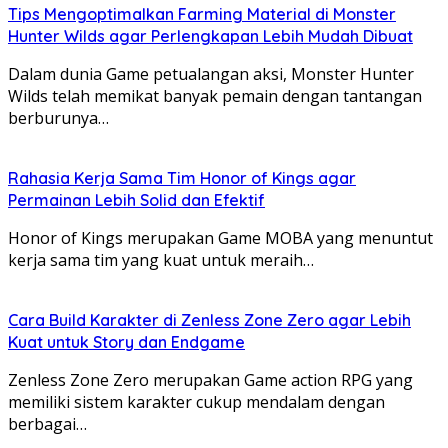
6. Gunakan Headset yang Nyaman:
Tips Mengoptimalkan Farming Material di Monster
Rasakan Immersi dengan Bijak
Hunter Wilds agar Perlengkapan Lebih Mudah Dibuat
Headset bisa meningkatkan pengalaman bermain game
Dalam dunia Game petualangan aksi, Monster Hunter
horor, tapi gunakan dengan bijak. Pastikan headset Anda
nyaman dipakai, sehingga Anda tidak terganggu oleh
Wilds telah memikat banyak pemain dengan tantangan
rasa tidak nyaman selama bermain. Jangan terlalu
berburunya…
bergantung pada headset untuk meningkatkan rasa
takut, karena hal ini bisa berdampak sebaliknya dan
membuat Anda lebih cemas.
Rahasia Kerja Sama Tim Honor of Kings agar
7. Istirahat yang Cukup: Hindari
Permainan Lebih Solid dan Efektif
Kelelahan dan Fokus yang Menurun
Honor of Kings merupakan Game MOBA yang menuntut
Kelelahan dapat meningkatkan rasa takut dan
kerja sama tim yang kuat untuk meraih…
menurunkan konsentrasi. Pastikan Anda beristirahat
cukup sebelum dan selama bermain game horor. Jangan
memaksakan diri untuk bermain terlalu lama dalam satu
Cara Build Karakter di Zenless Zone Zero agar Lebih
sesi. Beristirahatlah secara berkala agar Anda tetap fokus
Kuat untuk Story dan Endgame
dan dapat menikmati game dengan lebih baik.
8. Cari Informasi dan Walkthrough:
Zenless Zone Zero merupakan Game action RPG yang
memiliki sistem karakter cukup mendalam dengan
Strategi untuk Mengatasi Tantangan
berbagai…
Jika Anda mengalami kesulitan dalam game, jangan ragu