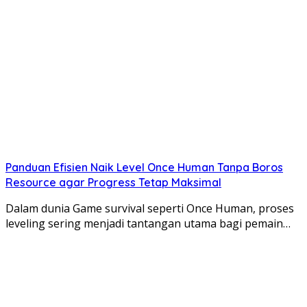
untuk mencari informasi dan walkthrough di internet.
Banyak sumber daya yang tersedia untuk membantu
Anda menyelesaikan game, termasuk tips dan trik untuk
mengatasi tantangan yang sulit. Namun, cobalah untuk
meminimalisir penggunaan walkthrough agar
pengalaman bermain tetap menantang dan memuaskan.
9. Fokus pada Cerita: Nikmati Alur
Cerita yang Menarik
Game horor sering kali memiliki alur cerita yang menarik
dan menegangkan. Cobalah untuk fokus pada cerita dan
menikmati perkembangannya. Memahami latar
belakang cerita dan motivasi karakter dapat membantu
Panduan Efisien Naik Level Once Human Tanpa Boros
Anda mengurangi rasa takut dan lebih menikmati
Resource agar Progress Tetap Maksimal
pengalaman bermain game.
10. Jangan Menonton Video
Dalam dunia Game survival seperti Once Human, proses
leveling sering menjadi tantangan utama bagi pemain…
Gameplay Sebelum Bermain: Jaga
Kejutan dan Sensasi
Menonton video gameplay sebelum bermain dapat
mengurangi kejutan dan sensasi dalam game horor.
Cobalah untuk menghindari spoiler dan nikmati
pengalaman bermain game secara utuh. Kejutan dan