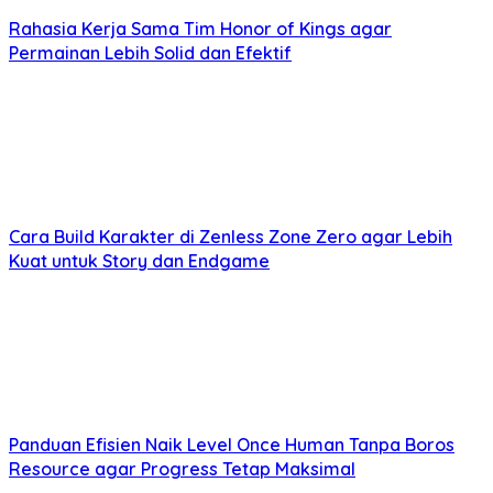
Tempat yang Terang
Rahasia Kerja Sama Tim Honor of Kings agar
Suasana gelap dan sunyi dapat memperkuat rasa takut.
Permainan Lebih Solid dan Efektif
Cobalah memainkan game horor di siang hari dan di
tempat yang terang benderang. Cahaya yang cukup akan
mengurangi rasa tegang dan membuat Anda merasa
lebih aman. Suasana yang nyaman akan membantu
Anda fokus pada gameplay tanpa terganggu oleh rasa
takut yang berlebihan.
4. Volume Suara yang Tepat:
Cara Build Karakter di Zenless Zone Zero agar Lebih
Mendengarkan dengan Bijak
Kuat untuk Story dan Endgame
Atur volume suara game dengan bijak. Jangan terlalu
keras, karena hal ini dapat membuat Anda terkejut dan
meningkatkan rasa takut. Namun, jangan juga terlalu
pelan, karena Anda mungkin akan melewatkan petunjuk
penting. Cari keseimbangan yang tepat antara
mendengar suara-suara penting dan menghindari
kejutan yang tidak perlu.
Panduan Efisien Naik Level Once Human Tanpa Boros
Resource agar Progress Tetap Maksimal
Read Also: