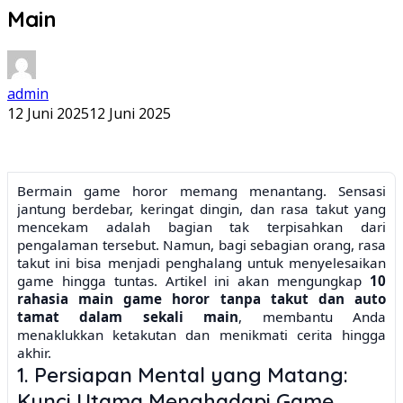
Main
admin
12 Juni 2025
12 Juni 2025
Bermain game horor memang menantang. Sensasi
jantung berdebar, keringat dingin, dan rasa takut yang
mencekam adalah bagian tak terpisahkan dari
pengalaman tersebut. Namun, bagi sebagian orang, rasa
takut ini bisa menjadi penghalang untuk menyelesaikan
game hingga tuntas. Artikel ini akan mengungkap
10
rahasia main game horor tanpa takut dan auto
tamat dalam sekali main
, membantu Anda
menaklukkan ketakutan dan menikmati cerita hingga
akhir.
1. Persiapan Mental yang Matang:
Kunci Utama Menghadapi Game