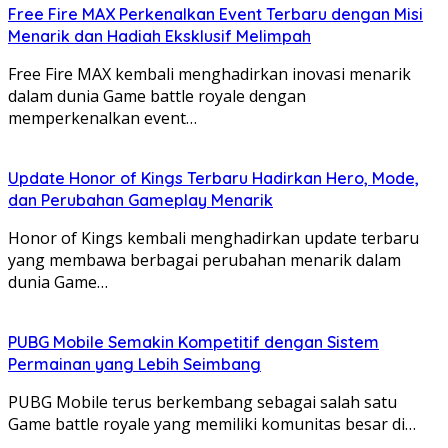
Mania: Extreme Racing menawarkan berbagai trek balap
Free Fire MAX Perkenalkan Event Terbaru dengan Misi
yang menantang dan motor yang bisa dikustomisasi.
Menarik dan Hadiah Eksklusif Melimpah
Tingkatkan kemampuan motormu dan raih kemenangan
dalam setiap balapan.
Free Fire MAX kembali menghadirkan inovasi menarik
Itulah 15
game mobile
terbaik di tahun 2025 yang wajib
dalam dunia Game battle royale dengan
kamu coba sebelum kehabisan
storage
! Jangan lupa
memperkenalkan event…
untuk selalu memeriksa
update
terbaru dan fitur-fitur
baru yang ditawarkan oleh setiap
game
. Selamat
bermain!
Update Honor of Kings Terbaru Hadirkan Hero, Mode,
dan Perubahan Gameplay Menarik
Honor of Kings kembali menghadirkan update terbaru
yang membawa berbagai perubahan menarik dalam
dunia Game…
PUBG Mobile Semakin Kompetitif dengan Sistem
Permainan yang Lebih Seimbang
PUBG Mobile terus berkembang sebagai salah satu
Game battle royale yang memiliki komunitas besar di…