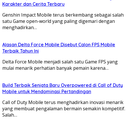
Karakter dan Cerita Terbaru
12. Pixel Art Paradise: Creative Studio
Bebaskan kreativitasmu dalam
game
pixel art
ini. Pixel
Genshin Impact Mobile terus berkembang sebagai salah
Art Paradise: Creative Studio menawarkan berbagai alat
satu Game open-world yang paling digemari dengan
dan fitur untuk membuat karya seni
pixel art
-mu sendiri.
menghadirkan…
Eksplorasi berbagai gaya seni, dan bagikan karyamu
dengan pemain lain.
13. StoryCraft: Interactive Novel
Alasan Delta Force Mobile Disebut Calon FPS Mobile
Tulis ceritamu sendiri dalam
game
novel interaktif ini.
Terbaik Tahun Ini
StoryCraft: Interactive Novel menawarkan berbagai
pilihan cerita dan karakter yang bisa kamu kustomisasi.
Delta Force Mobile menjadi salah satu Game FPS yang
Buat pilihan-pilihan yang berpengaruh pada alur cerita,
mulai menarik perhatian banyak pemain karena…
dan ciptakan petualangan yang unik dan tak terlupakan.
Game Sport yang Menantang
14. World Soccer League: Ultimate Edition
Build Terbaik Senjata Baru Overpowered di Call of Duty
Rasakan sensasi sepak bola dalam
game
olahraga ini.
Mobile untuk Mendominasi Pertandingan
World Soccer League: Ultimate Edition menawarkan
Call of Duty Mobile terus menghadirkan inovasi menarik
grafis yang realistis dan
gameplay
yang seru. Bangun tim
impianmu, latih pemainmu, dan raih kemenangan dalam
yang membuat pengalaman bermain semakin kompetitif.
berbagai pertandingan.
Salah…
15. Motor Mania: Extreme Racing
Rasakan adrenalin balap motor dalam
game
ini. Motor