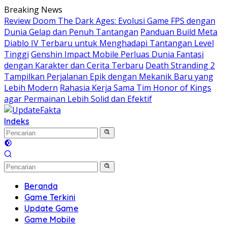
Langsung
Breaking News
ke
Review Doom The Dark Ages: Evolusi Game FPS dengan
konten
Dunia Gelap dan Penuh Tantangan
Panduan Build Meta
Diablo IV Terbaru untuk Menghadapi Tantangan Level
Tinggi
Genshin Impact Mobile Perluas Dunia Fantasi
dengan Karakter dan Cerita Terbaru
Death Stranding 2
Tampilkan Perjalanan Epik dengan Mekanik Baru yang
Lebih Modern
Rahasia Kerja Sama Tim Honor of Kings
agar Permainan Lebih Solid dan Efektif
Indeks
Beranda
Game Terkini
Update Game
Game Mobile