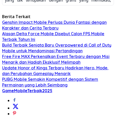
sistem pertarungan yang dinamis, dan cerita yang
memikat. Kumpulkan berbagai senjata dan
perlengkapan, kustomisasi karaktermu, dan hadapi
Berita Terkait
tantangan yang tak terhitung jumlahnya. Aetheria:
Genshin Impact Mobile Perluas Dunia Fantasi dengan
Echoes of the Ancients adalah
game mobile
RPG terbaik
Karakter dan Cerita Terbaru
yang wajib kamu mainkan di tahun 2025!
Alasan Delta Force Mobile Disebut Calon FPS Mobile
2. Shadowlands: Rise of the Necromancer
Terbaik Tahun Ini
Pecinta
game
bertema gelap dan misterius?
Build Terbaik Senjata Baru Overpowered di Call of Duty
Shadowlands: Rise of the Necromancer adalah pilihan
Mobile untuk Mendominasi Pertandingan
yang tepat. Bangun kerajaanmu sendiri dari kegelapan,
Free Fire MAX Perkenalkan Event Terbaru dengan Misi
latih pasukan undead, dan taklukkan musuh-musuhmu
Menarik dan Hadiah Eksklusif Melimpah
dalam pertempuran epik.
Gameplay
yang menantang dan
Update Honor of Kings Terbaru Hadirkan Hero, Mode,
cerita yang kompleks akan membuatmu terpaku selama
berjam-jam.
dan Perubahan Gameplay Menarik
Aksi Seru dan Menghibur
PUBG Mobile Semakin Kompetitif dengan Sistem
Permainan yang Lebih Seimbang
3. CyberStorm: Velocity
GameMobileTerbaik2025
Rasakan sensasi kecepatan tinggi dalam
game
aksi balap
futuristik ini. CyberStorm: Velocity menawarkan kontrol
yang responsif, grafis yang menakjubkan, dan berbagai
mode
gameplay
yang seru. Kumpulkan berbagai
kendaraan,
upgrade
kemampuannya, dan tantang