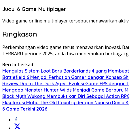
Judul 6 Game Multiplayer
Video game online multiplayer tersebut menawarkan aktiv
Ringkasan
Perkembangan video game terus menawarkan inovasi. Banya
TERBARU periode 2025, anda bisa menemukan berbagai gam
Berita Terkait
Mengulas Sistem Loot Baru Borderlands 4 yang Membuat
Battlefield 6 Menjadi Perhatian Gamer dengan Konsep S
Review Doom The Dark Ages: Evolusi Game FPS dengan D
Mengapa Monster Hunter Wilds Menjadi Game Berburu Mon
Black Myth Wukong Membuktikan Diri Sebagai Action RPG
Eksplorasi Mafia The Old Country dengan Nuansa Dunia Ke
6 Game Terkini 2026