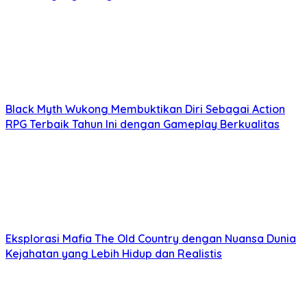
Black Myth Wukong Membuktikan Diri Sebagai Action
RPG Terbaik Tahun Ini dengan Gameplay Berkualitas
Eksplorasi Mafia The Old Country dengan Nuansa Dunia
Kejahatan yang Lebih Hidup dan Realistis