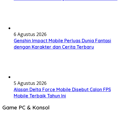
6 Agustus 2026
Genshin Impact Mobile Perluas Dunia Fantasi
dengan Karakter dan Cerita Terbaru
5 Agustus 2026
Alasan Delta Force Mobile Disebut Calon FPS
Mobile Terbaik Tahun Ini
Game PC & Konsol