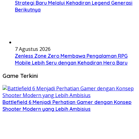
Strategi Baru Melalui Kehadiran Legend Generasi
Berikutnya
7 Agustus 2026
Zenless Zone Zero Membawa Pengalaman RPG
Mobile Lebih Seru dengan Kehadiran Hero Baru
Game Terkini
Battlefield 6 Menjadi Perhatian Gamer dengan Konsep
Shooter Modern yang Lebih Ambisius