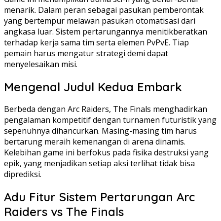
menarik. Dalam peran sebagai pasukan pemberontak
yang bertempur melawan pasukan otomatisasi dari
angkasa luar. Sistem pertarungannya menitikberatkan
terhadap kerja sama tim serta elemen PvPvE. Tiap
pemain harus mengatur strategi demi dapat
menyelesaikan misi.
Mengenal Judul Kedua Embark
Berbeda dengan Arc Raiders, The Finals menghadirkan
pengalaman kompetitif dengan turnamen futuristik yang
sepenuhnya dihancurkan. Masing-masing tim harus
bertarung meraih kemenangan di arena dinamis.
Kelebihan game ini berfokus pada fisika destruksi yang
epik, yang menjadikan setiap aksi terlihat tidak bisa
diprediksi.
Adu Fitur Sistem Pertarungan Arc
Raiders vs The Finals