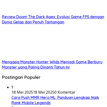
Review Doom The Dark Ages: Evolusi Game FPS dengan
Dunia Gelap dan Penuh Tantangan
Mengapa Monster Hunter Wilds Menjadi Game Berburu
Monster yang Paling Dinanti Tahun Ini
Postingan Populer
1
18 Mei 2025
18 Mei 2025
0 Komentar
Cara Push MMR Hero ML: Panduan Lengkap Naik
Rank Mobile Legends