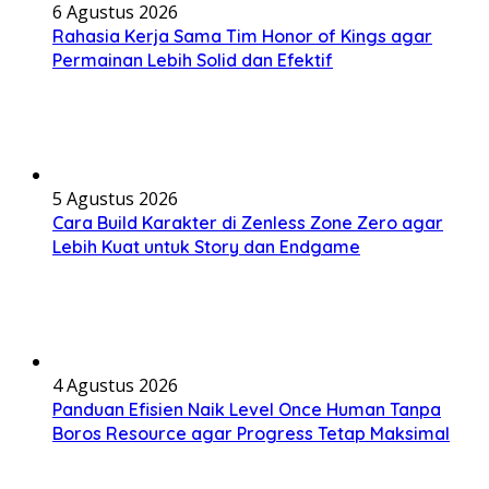
6 Agustus 2026
Rahasia Kerja Sama Tim Honor of Kings agar
Permainan Lebih Solid dan Efektif
5 Agustus 2026
Cara Build Karakter di Zenless Zone Zero agar
Lebih Kuat untuk Story dan Endgame
4 Agustus 2026
Panduan Efisien Naik Level Once Human Tanpa
Boros Resource agar Progress Tetap Maksimal