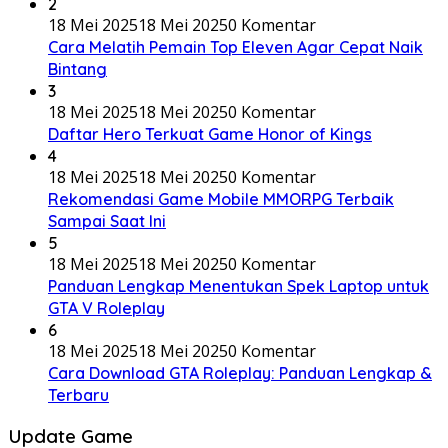
2
18 Mei 2025
18 Mei 2025
0 Komentar
Cara Melatih Pemain Top Eleven Agar Cepat Naik
Bintang
3
18 Mei 2025
18 Mei 2025
0 Komentar
Daftar Hero Terkuat Game Honor of Kings
4
18 Mei 2025
18 Mei 2025
0 Komentar
Rekomendasi Game Mobile MMORPG Terbaik
Sampai Saat Ini
5
18 Mei 2025
18 Mei 2025
0 Komentar
Panduan Lengkap Menentukan Spek Laptop untuk
GTA V Roleplay
6
18 Mei 2025
18 Mei 2025
0 Komentar
Cara Download GTA Roleplay: Panduan Lengkap &
Terbaru
Update Game