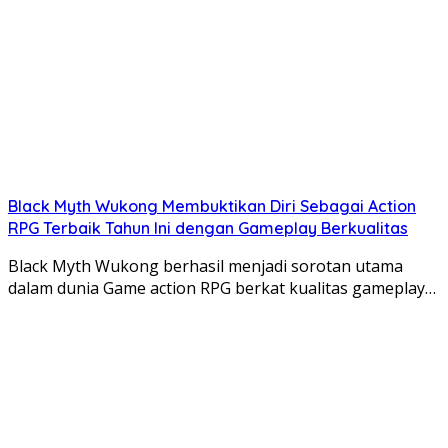
Black Myth Wukong Membuktikan Diri Sebagai Action
RPG Terbaik Tahun Ini dengan Gameplay Berkualitas
Black Myth Wukong berhasil menjadi sorotan utama
dalam dunia Game action RPG berkat kualitas gameplay…