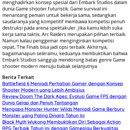
menghadirkan konsep spesial dari Embark Studios dalam
dunia Game shooter futuristik. Game survival ini
menantang pemain untuk bekerja sama, sedangkan
saudaranya yang kompetitif membawa kompetisi penuh
destruksi pada arena spektakuler. Jika kamu lebih suka
kerja sama taktis, Arc Raiders merupakan pilihan terbaik.
Namun kalau penggemar menginginkan kompetisi
cepat, The Finals bisa jadi opsi terbaik. Akhirnya,
bagaimanapun seleramu, keduanya membuktikan bahwa
Embark Studios sanggup mendorong batas genre Game
shooter modern menuju babak selanjutnya.
Berita Terkait
Battlefield 6 Menjadi Perhatian Gamer dengan Konsep
Shooter Modern yang Lebih Ambisius
Review Doom The Dark Ages: Evolusi Game FPS dengan
Dunia Gelap dan Penuh Tantangan
Mengapa Monster Hunter Wilds Menjadi Game Berburu
Monster yang Paling Dinanti Tahun Ini
Black Myth Wukong Membuktikan Diri Sebagai Action
RPG Terbaik Tahun Ini dengan Gameplay Berkualitas