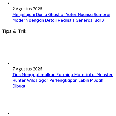
2 Agustus 2026
Menjelajahi Dunia Ghost of Yotei: Nuansa Samurai
Modern dengan Detail Realistis Generasi Baru
Tips & Trik
7 Agustus 2026
Tips Mengoptimalkan Farming Material di Monster
Hunter Wilds agar Perlengkapan Lebih Mudah
Dibuat