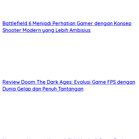
Battlefield 6 Menjadi Perhatian Gamer dengan Konsep
Shooter Modern yang Lebih Ambisius
Review Doom The Dark Ages: Evolusi Game FPS dengan
Dunia Gelap dan Penuh Tantangan