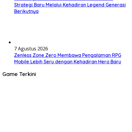
Strategi Baru Melalui Kehadiran Legend Generasi
Berikutnya
7 Agustus 2026
Zenless Zone Zero Membawa Pengalaman RPG
Mobile Lebih Seru dengan Kehadiran Hero Baru
Game Terkini