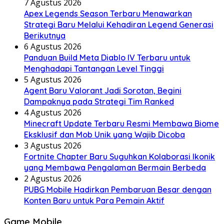
7 Agustus 2026
Apex Legends Season Terbaru Menawarkan
Strategi Baru Melalui Kehadiran Legend Generasi
Berikutnya
6 Agustus 2026
Panduan Build Meta Diablo IV Terbaru untuk
Menghadapi Tantangan Level Tinggi
5 Agustus 2026
Agent Baru Valorant Jadi Sorotan, Begini
Dampaknya pada Strategi Tim Ranked
4 Agustus 2026
Minecraft Update Terbaru Resmi Membawa Biome
Eksklusif dan Mob Unik yang Wajib Dicoba
3 Agustus 2026
Fortnite Chapter Baru Suguhkan Kolaborasi Ikonik
yang Membawa Pengalaman Bermain Berbeda
2 Agustus 2026
PUBG Mobile Hadirkan Pembaruan Besar dengan
Konten Baru untuk Para Pemain Aktif
Game Mobile