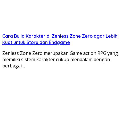
Cara Build Karakter di Zenless Zone Zero agar Lebih
Kuat untuk Story dan Endgame
Zenless Zone Zero merupakan Game action RPG yang
memiliki sistem karakter cukup mendalam dengan
berbagai…