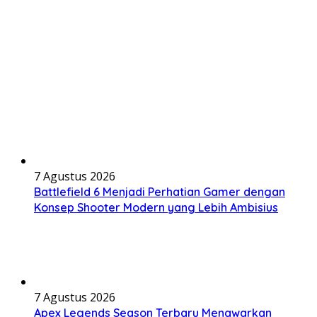
7 Agustus 2026
Battlefield 6 Menjadi Perhatian Gamer dengan
Konsep Shooter Modern yang Lebih Ambisius
7 Agustus 2026
Apex Legends Season Terbaru Menawarkan