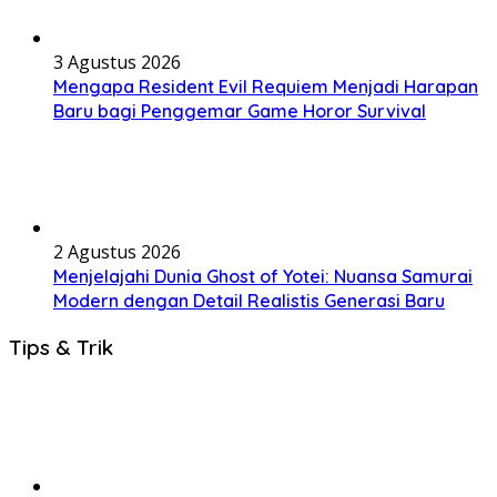
3 Agustus 2026
Mengapa Resident Evil Requiem Menjadi Harapan
Baru bagi Penggemar Game Horor Survival
2 Agustus 2026
Menjelajahi Dunia Ghost of Yotei: Nuansa Samurai
Modern dengan Detail Realistis Generasi Baru
Tips & Trik