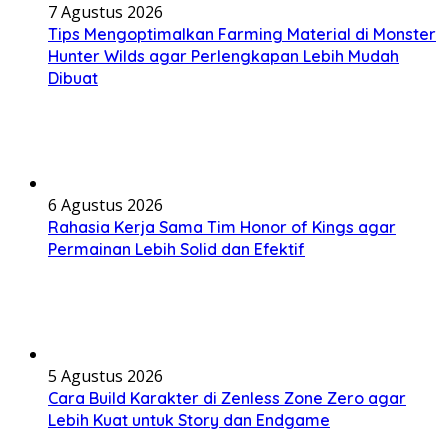
7 Agustus 2026
Tips Mengoptimalkan Farming Material di Monster
Hunter Wilds agar Perlengkapan Lebih Mudah
Dibuat
6 Agustus 2026
Rahasia Kerja Sama Tim Honor of Kings agar
Permainan Lebih Solid dan Efektif
5 Agustus 2026
Cara Build Karakter di Zenless Zone Zero agar
Lebih Kuat untuk Story dan Endgame