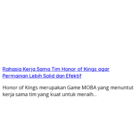
Selamat mencoba dan semoga berhasil!
Rahasia Kerja Sama Tim Honor of Kings agar
Permainan Lebih Solid dan Efektif
Honor of Kings merupakan Game MOBA yang menuntut
kerja sama tim yang kuat untuk meraih…