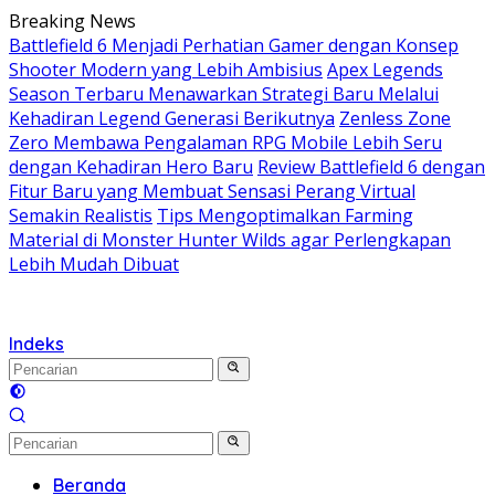
Langsung
Breaking News
ke
Battlefield 6 Menjadi Perhatian Gamer dengan Konsep
konten
Shooter Modern yang Lebih Ambisius
Apex Legends
Season Terbaru Menawarkan Strategi Baru Melalui
Kehadiran Legend Generasi Berikutnya
Zenless Zone
Zero Membawa Pengalaman RPG Mobile Lebih Seru
dengan Kehadiran Hero Baru
Review Battlefield 6 dengan
Fitur Baru yang Membuat Sensasi Perang Virtual
Semakin Realistis
Tips Mengoptimalkan Farming
Material di Monster Hunter Wilds agar Perlengkapan
Lebih Mudah Dibuat
Indeks
Beranda