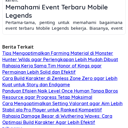
Memahami Event Terbaru Mobile
Legends
Pertama-tama, penting untuk memahami bagaimana
event terbaru Mobile Legends bekerja. Biasanya, event
ini menawarkan bonus diamond, diskon pembelian, atau
misi khusus yang memberikan hadiah diamond sebagai
imbalan. Kejelian dalam membaca detail event sangat
Berita Terkait
krusial. Jangan sampai Anda melewatkan kesempatan
Tips Mengoptimalkan Farming Material di Monster
mendapatkan diamond 2x lipat hanya karena kurang
Hunter Wilds agar Perlengkapan Lebih Mudah Dibuat
teliti membaca syarat dan ketentuan.
Rahasia Kerja Sama Tim Honor of Kings agar
Jenis-jenis Event yang Memberikan Diamond
Permainan Lebih Solid dan Efektif
Event Top Up:
Event ini biasanya menawarkan bonus
Cara Build Karakter di Zenless Zone Zero agar Lebih
diamond tambahan saat Anda melakukan top up dengan
Kuat untuk Story dan Endgame
jumlah tertentu. Misalnya, top up 100 diamond dapat
Panduan Efisien Naik Level Once Human Tanpa Boros
memberikan bonus 50 diamond, sehingga total diamond
Resource agar Progress Tetap Maksimal
yang Anda dapatkan menjadi 150 diamond. Ini adalah
cara umum untuk mendapatkan diamond 2x lipat.
Cara Mengoptimalkan Setting Valorant agar Aim Lebih
Event Misi:
Beberapa event menawarkan misi harian
Stabil ala Pro Player untuk Ranked Kompetitif
atau mingguan yang memberikan hadiah diamond
Rahasia Damage Besar di Wuthering Waves: Cara
sebagai imbalan. Selesaikan misi-misi ini secara
Optimasi Build Karakter Agar Lebih Efektif
konsisten untuk mengumpulkan diamond secara