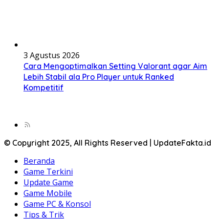
3 Agustus 2026
Cara Mengoptimalkan Setting Valorant agar Aim
Lebih Stabil ala Pro Player untuk Ranked
Kompetitif
© Copyright 2025, All Rights Reserved | UpdateFakta.id
Beranda
Game Terkini
Update Game
Game Mobile
Game PC & Konsol
Tips & Trik