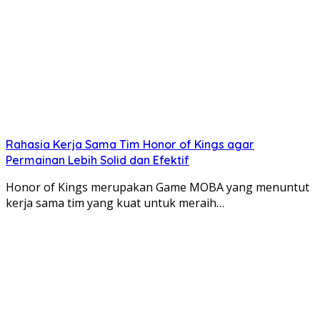
Rahasia Kerja Sama Tim Honor of Kings agar
Permainan Lebih Solid dan Efektif
Honor of Kings merupakan Game MOBA yang menuntut
kerja sama tim yang kuat untuk meraih…