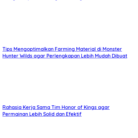
Tips Mengoptimalkan Farming Material di Monster
Hunter Wilds agar Perlengkapan Lebih Mudah Dibuat
Rahasia Kerja Sama Tim Honor of Kings agar
Permainan Lebih Solid dan Efektif