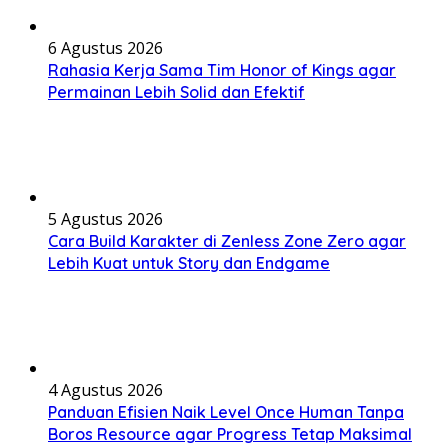
6 Agustus 2026
Rahasia Kerja Sama Tim Honor of Kings agar
Permainan Lebih Solid dan Efektif
5 Agustus 2026
Cara Build Karakter di Zenless Zone Zero agar
Lebih Kuat untuk Story dan Endgame
4 Agustus 2026
Panduan Efisien Naik Level Once Human Tanpa
Boros Resource agar Progress Tetap Maksimal