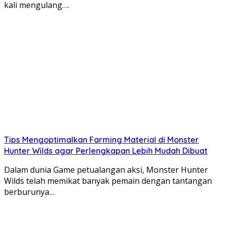
kali mengulang….
Tips Mengoptimalkan Farming Material di Monster
Hunter Wilds agar Perlengkapan Lebih Mudah Dibuat
Dalam dunia Game petualangan aksi, Monster Hunter
Wilds telah memikat banyak pemain dengan tantangan
berburunya…