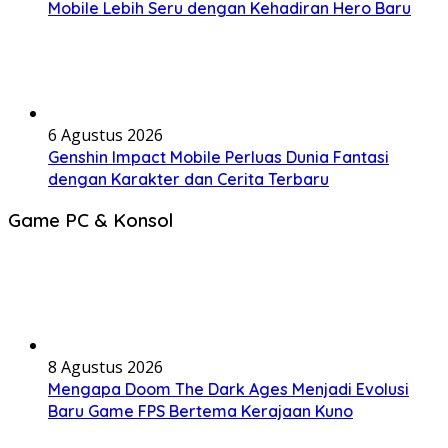
Mobile Lebih Seru dengan Kehadiran Hero Baru
6 Agustus 2026
Genshin Impact Mobile Perluas Dunia Fantasi
dengan Karakter dan Cerita Terbaru
Game PC & Konsol
8 Agustus 2026
Mengapa Doom The Dark Ages Menjadi Evolusi
Baru Game FPS Bertema Kerajaan Kuno