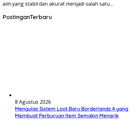
aim yang stabil dan akurat menjadi salah satu…
PostinganTerbaru
8 Agustus 2026
Mengulas Sistem Loot Baru Borderlands 4 yang
Membuat Perburuan Item Semakin Menarik