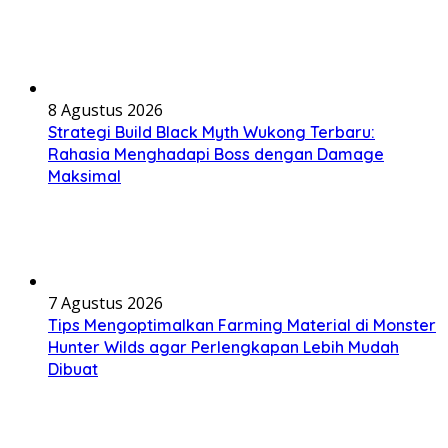
8 Agustus 2026
Strategi Build Black Myth Wukong Terbaru:
Rahasia Menghadapi Boss dengan Damage
Maksimal
7 Agustus 2026
Tips Mengoptimalkan Farming Material di Monster
Hunter Wilds agar Perlengkapan Lebih Mudah
Dibuat