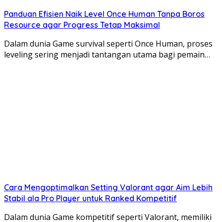
Panduan Efisien Naik Level Once Human Tanpa Boros
Resource agar Progress Tetap Maksimal
Dalam dunia Game survival seperti Once Human, proses
leveling sering menjadi tantangan utama bagi pemain…
Cara Mengoptimalkan Setting Valorant agar Aim Lebih
Stabil ala Pro Player untuk Ranked Kompetitif
Dalam dunia Game kompetitif seperti Valorant, memiliki