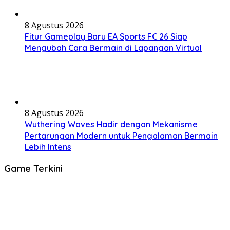
8 Agustus 2026
Fitur Gameplay Baru EA Sports FC 26 Siap
Mengubah Cara Bermain di Lapangan Virtual
8 Agustus 2026
Wuthering Waves Hadir dengan Mekanisme
Pertarungan Modern untuk Pengalaman Bermain
Lebih Intens
Game Terkini