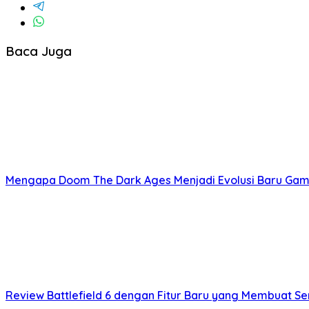
Baca Juga
Mengapa Doom The Dark Ages Menjadi Evolusi Baru Gam
Review Battlefield 6 dengan Fitur Baru yang Membuat Sen