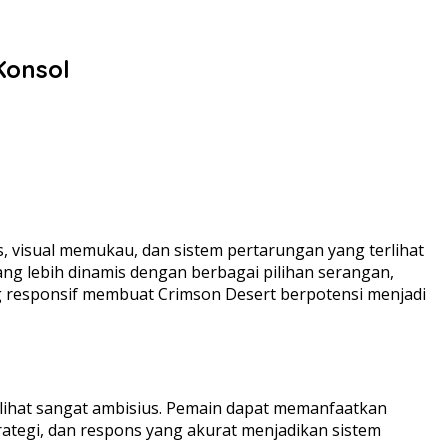
Konsol
, visual memukau, dan sistem pertarungan yang terlihat
g lebih dinamis dengan berbagai pilihan serangan,
g responsif membuat Crimson Desert berpotensi menjadi
rlihat sangat ambisius. Pemain dapat memanfaatkan
ategi, dan respons yang akurat menjadikan sistem