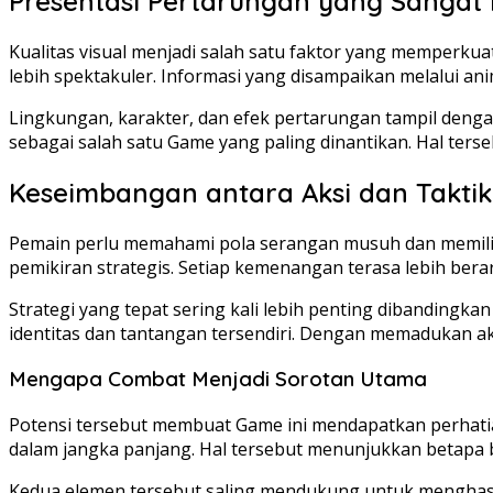
Presentasi Pertarungan yang Sanga
Kualitas visual menjadi salah satu faktor yang memperku
lebih spektakuler. Informasi yang disampaikan melalui 
Lingkungan, karakter, dan efek pertarungan tampil deng
sebagai salah satu Game yang paling dinantikan. Hal te
Keseimbangan antara Aksi dan Taktik
Pemain perlu memahami pola serangan musuh dan memilih 
pemikiran strategis. Setiap kemenangan terasa lebih ber
Strategi yang tepat sering kali lebih penting dibanding
identitas dan tantangan tersendiri. Dengan memadukan ak
Mengapa Combat Menjadi Sorotan Utama
Potensi tersebut membuat Game ini mendapatkan perhatia
dalam jangka panjang. Hal tersebut menunjukkan betapa 
Kedua elemen tersebut saling mendukung untuk menghasi