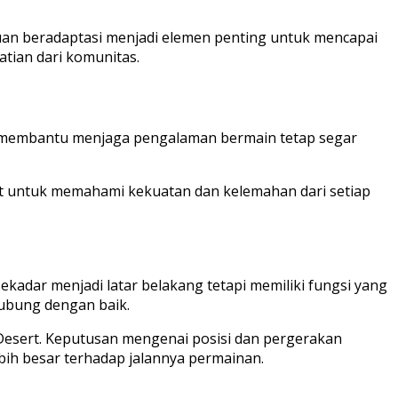
uan beradaptasi menjadi elemen penting untuk mencapai
tian dari komunitas.
i membantu menjaga pengalaman bermain tetap segar
tut untuk memahami kekuatan dan kelemahan dari setiap
kadar menjadi latar belakang tetapi memiliki fungsi yang
ubung dengan baik.
esert. Keputusan mengenai posisi dan pergerakan
bih besar terhadap jalannya permainan.