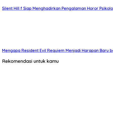
Silent Hill f Siap Menghadirkan Pengalaman Horor Psiko
Mengapa Resident Evil Requiem Menjadi Harapan Baru 
Rekomendasi untuk kamu