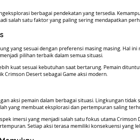
engeksplorasi berbagai pendekatan yang tersedia. Kemamp
di salah satu faktor yang paling sering mendapatkan perha
s
ng yang sesuai dengan preferensi masing masing. Hal in
menjadi pilihan terbaik dalam semua situasi.
 lebih kuat sesuai kebutuhan saat bertarung. Pemain ditun
rik Crimson Desert sebagai Game aksi modern.
an aksi pemain dalam berbagai situasi. Lingkungan tidak se
lah yang membuat eksplorasi dan pertempuran saling terh
ek imersi yang menjadi salah satu fokus utama Crimson D
tempuran. Setiap aksi terasa memiliki konsekuensi yang le