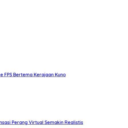
e FPS Bertema Kerajaan Kuno
sasi Perang Virtual Semakin Realistis