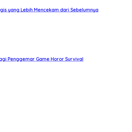
logis yang Lebih Mencekam dari Sebelumnya
bagi Penggemar Game Horor Survival