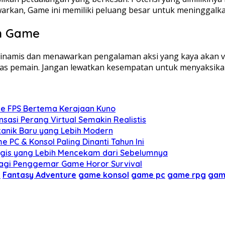
arkan, Game ini memiliki peluang besar untuk meninggalkan 
m Game
namis dan menawarkan pengalaman aksi yang kaya akan var
tas pemain. Jangan lewatkan kesempatan untuk menyaksik
e FPS Bertema Kerajaan Kuno
sasi Perang Virtual Semakin Realistis
kanik Baru yang Lebih Modern
PC & Konsol Paling Dinanti Tahun Ini
logis yang Lebih Mencekam dari Sebelumnya
bagi Penggemar Game Horor Survival
t
Fantasy Adventure
game konsol
game pc
game rpg
gam