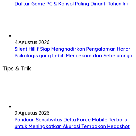
Daftar Game PC & Konsol Paling Dinanti Tahun Ini
4 Agustus 2026
Silent Hill f Siap Menghadirkan Pengalaman Horor
Psikologis yang Lebih Mencekam dari Sebelumnya
Tips & Trik
9 Agustus 2026
Panduan Sensitivitas Delta Force Mobile Terbaru
untuk Meningkatkan Akurasi Tembakan Headshot