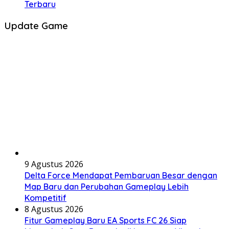
Terbaru
Update Game
9 Agustus 2026
Delta Force Mendapat Pembaruan Besar dengan
Map Baru dan Perubahan Gameplay Lebih
Kompetitif
8 Agustus 2026
Fitur Gameplay Baru EA Sports FC 26 Siap