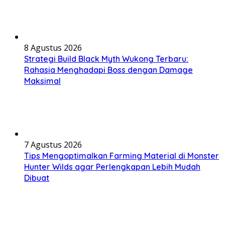
8 Agustus 2026
Strategi Build Black Myth Wukong Terbaru:
Rahasia Menghadapi Boss dengan Damage
Maksimal
7 Agustus 2026
Tips Mengoptimalkan Farming Material di Monster
Hunter Wilds agar Perlengkapan Lebih Mudah
Dibuat