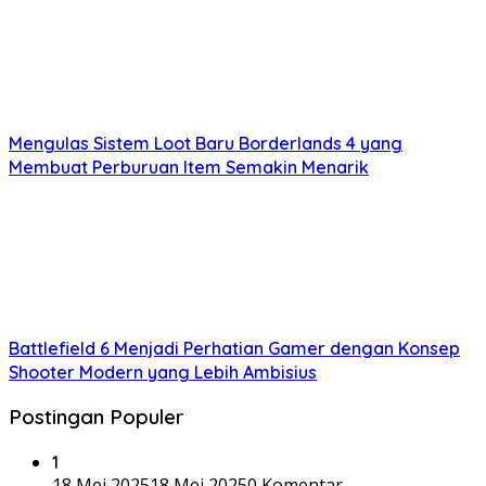
Mengulas Sistem Loot Baru Borderlands 4 yang
Membuat Perburuan Item Semakin Menarik
Battlefield 6 Menjadi Perhatian Gamer dengan Konsep
Shooter Modern yang Lebih Ambisius
Postingan Populer
1
18 Mei 2025
18 Mei 2025
0 Komentar