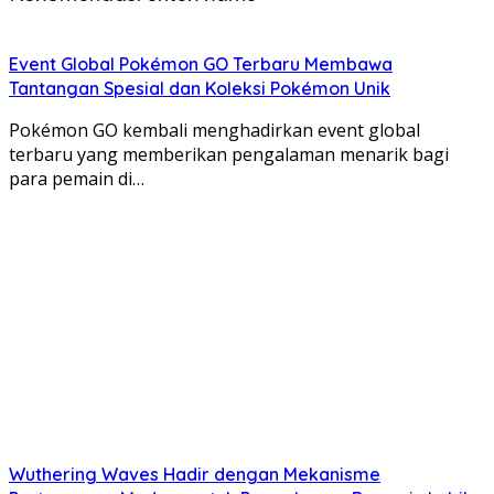
populer di Indonesia.
Game Mobile MMO Lainnya
Clash of Clans:
Game strategi yang menantang pemain
Event Global Pokémon GO Terbaru Membawa
untuk membangun kerajaan dan menyerang kerajaan
Tantangan Spesial dan Koleksi Pokémon Unik
pemain lain.
Pokémon GO:
Game augmented reality yang mengajak
Pokémon GO kembali menghadirkan event global
pemain untuk menjelajahi dunia nyata untuk menangkap
terbaru yang memberikan pengalaman menarik bagi
Pokemon.
para pemain di…
Genshin Impact:
Game RPG open-world dengan grafis
yang memukau dan gameplay yang menarik.
Game-game MMO ini menawarkan pengalaman bermain
yang lebih luas dan mendalam, dengan elemen sosial
yang kuat.
Kesimpulan: Evolusi Game Mobile
yang Tak Terhenti
Perjalanan game mobile dari Snake di Nokia hingga
Mobile Legends dan game-game populer lainnya
menunjukkan evolusi yang luar biasa. Dari game
sederhana hingga game kompleks dengan grafis yang
memukau, game mobile telah memberikan hiburan dan
pengalaman bermain yang tak terlupakan bagi jutaan
Wuthering Waves Hadir dengan Mekanisme
orang di seluruh dunia. Tren game mobile terus