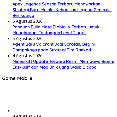
Apex Legends Season Terbaru Menawarkan
Strategi Baru Melalui Kehadiran Legend Generasi
Berikutnya
6 Agustus 2026
Panduan Build Meta Diablo IV Terbaru untuk
Menghadapi Tantangan Level Tinggi
5 Agustus 2026
Agent Baru Valorant Jadi Sorotan, Begini
Dampaknya pada Strategi Tim Ranked
4 Agustus 2026
Minecraft Update Terbaru Resmi Membawa Biome
Eksklusif dan Mob Unik yang Wajib Dicoba
Game Mobile
9 Agustus 2026