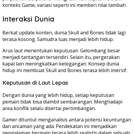
konteks Game, variasi seperti ini memberi nilai tambah.
Interaksi Dunia
Berkat update konten, dunia Skull and Bones tidak lagi
terasa kosong. Samudra luas menjadi lebih hidup.
Arus laut menentukan keputusan. Gelombang besar
menjadi tantangan tersendiri. Selain itu, pergerakan
kapal lain meningkatkan ketegangan. Konsep dunia
hidup ini membuat Skull and Bones terasa lebih imersif.
Keputusan di Laut Lepas
Dengan dunia yang lebih hidup, setiap keputusan
pemain tidak bisa diambil sembarangan. Menghadapi
area konflik selalu disertai pertimbangan.
Gamer dituntut menganalisis antara potensi keuntungan
dan ancaman yang ada. Pendekatan ini menjadikan
pengalaman bermain terasa lebih realistis dalam sebuah