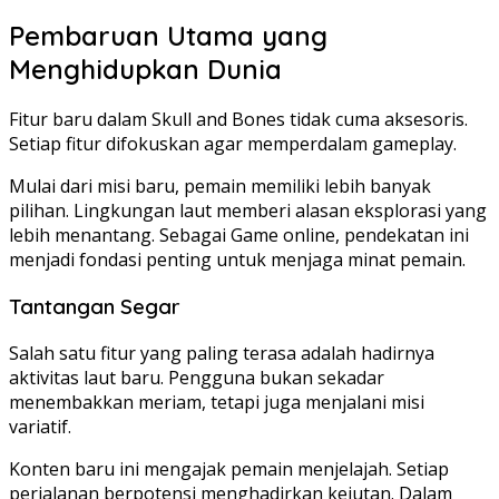
Pembaruan Utama yang
Menghidupkan Dunia
Fitur baru dalam Skull and Bones tidak cuma aksesoris.
Setiap fitur difokuskan agar memperdalam gameplay.
Mulai dari misi baru, pemain memiliki lebih banyak
pilihan. Lingkungan laut memberi alasan eksplorasi yang
lebih menantang. Sebagai Game online, pendekatan ini
menjadi fondasi penting untuk menjaga minat pemain.
Tantangan Segar
Salah satu fitur yang paling terasa adalah hadirnya
aktivitas laut baru. Pengguna bukan sekadar
menembakkan meriam, tetapi juga menjalani misi
variatif.
Konten baru ini mengajak pemain menjelajah. Setiap
perjalanan berpotensi menghadirkan kejutan. Dalam