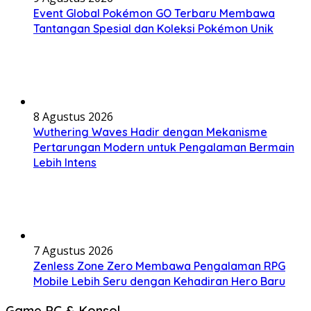
Event Global Pokémon GO Terbaru Membawa
Tantangan Spesial dan Koleksi Pokémon Unik
8 Agustus 2026
Wuthering Waves Hadir dengan Mekanisme
Pertarungan Modern untuk Pengalaman Bermain
Lebih Intens
7 Agustus 2026
Zenless Zone Zero Membawa Pengalaman RPG
Mobile Lebih Seru dengan Kehadiran Hero Baru
Game PC & Konsol