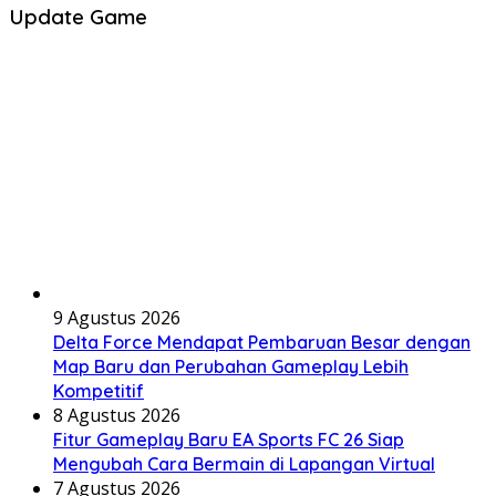
Update Game
9 Agustus 2026
Delta Force Mendapat Pembaruan Besar dengan
Map Baru dan Perubahan Gameplay Lebih
Kompetitif
8 Agustus 2026
Fitur Gameplay Baru EA Sports FC 26 Siap
Mengubah Cara Bermain di Lapangan Virtual
7 Agustus 2026