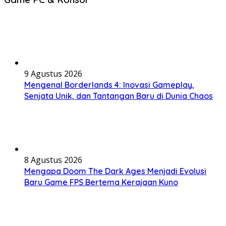
9 Agustus 2026
Mengenal Borderlands 4: Inovasi Gameplay,
Senjata Unik, dan Tantangan Baru di Dunia Chaos
8 Agustus 2026
Mengapa Doom The Dark Ages Menjadi Evolusi
Baru Game FPS Bertema Kerajaan Kuno