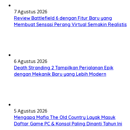
7 Agustus 2026
Review Battlefield 6 dengan Fitur Baru yang
Membuat Sensasi Perang Virtual Semakin Realistis
6 Agustus 2026
Death Stranding 2 Tampilkan Perjalanan Epik
dengan Mekanik Baru yang Lebih Modern
5 Agustus 2026
Mengapa Mafia The Old Country Layak Masuk
Daftar Game PC & Konsol Paling Dinanti Tahun Ini