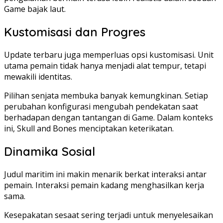
Game bajak laut.
Kustomisasi dan Progres
Update terbaru juga memperluas opsi kustomisasi. Unit
utama pemain tidak hanya menjadi alat tempur, tetapi
mewakili identitas.
Pilihan senjata membuka banyak kemungkinan. Setiap
perubahan konfigurasi mengubah pendekatan saat
berhadapan dengan tantangan di Game. Dalam konteks
ini, Skull and Bones menciptakan keterikatan.
Dinamika Sosial
Judul maritim ini makin menarik berkat interaksi antar
pemain. Interaksi pemain kadang menghasilkan kerja
sama.
Kesepakatan sesaat sering terjadi untuk menyelesaikan