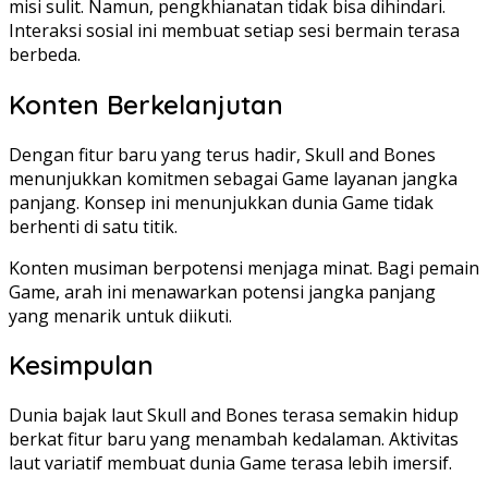
misi sulit. Namun, pengkhianatan tidak bisa dihindari.
Interaksi sosial ini membuat setiap sesi bermain terasa
berbeda.
Konten Berkelanjutan
Dengan fitur baru yang terus hadir, Skull and Bones
menunjukkan komitmen sebagai Game layanan jangka
panjang. Konsep ini menunjukkan dunia Game tidak
berhenti di satu titik.
Konten musiman berpotensi menjaga minat. Bagi pemain
Game, arah ini menawarkan potensi jangka panjang
yang menarik untuk diikuti.
Kesimpulan
Dunia bajak laut Skull and Bones terasa semakin hidup
berkat fitur baru yang menambah kedalaman. Aktivitas
laut variatif membuat dunia Game terasa lebih imersif.