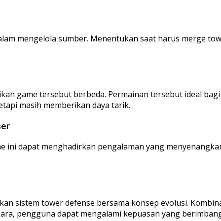
am mengelola sumber. Menentukan saat harus merge tower
 game tersebut berbeda. Permainan tersebut ideal bagi aud
tapi masih memberikan daya tarik.
ser
me ini dapat menghadirkan pengalaman yang menyenangkan.
n sistem tower defense bersama konsep evolusi. Kombina
ra, pengguna dapat mengalami kepuasan yang berimbang. 