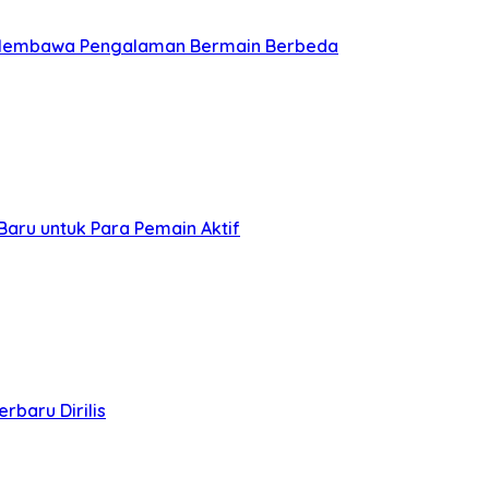
ng Membawa Pengalaman Bermain Berbeda
aru untuk Para Pemain Aktif
rbaru Dirilis