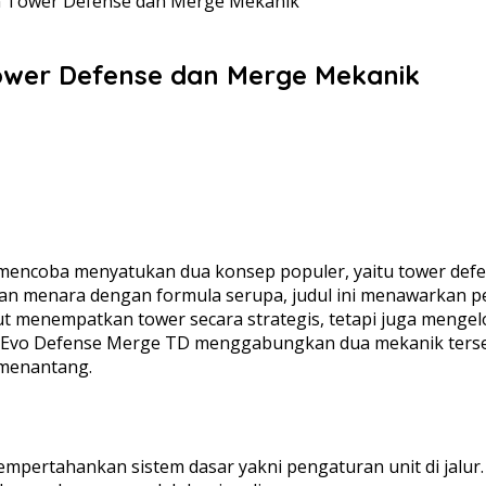
 Tower Defense dan Merge Mekanik
ower Defense dan Merge Mekanik
 mencoba menyatukan dua konsep populer, yaitu tower def
an menara dengan formula serupa, judul ini menawarkan 
ut menempatkan tower secara strategis, tetapi juga meng
a Evo Defense Merge TD menggabungkan dua mekanik terseb
 menantang.
empertahankan sistem dasar yakni pengaturan unit di jalu