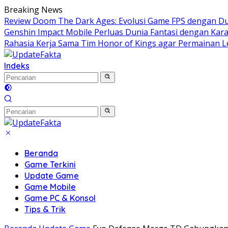
Langsung
Breaking News
ke
Review Doom The Dark Ages: Evolusi Game FPS dengan D
konten
Genshin Impact Mobile Perluas Dunia Fantasi dengan Kara
Rahasia Kerja Sama Tim Honor of Kings agar Permainan Leb
Indeks
Beranda
Game Terkini
Update Game
Game Mobile
Game PC & Konsol
Tips & Trik