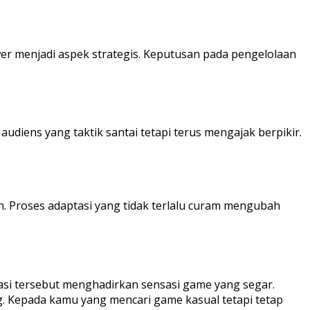
 menjadi aspek strategis. Keputusan pada pengelolaan
iens yang taktik santai tetapi terus mengajak berpikir.
 Proses adaptasi yang tidak terlalu curam mengubah
si tersebut menghadirkan sensasi game yang segar.
Kepada kamu yang mencari game kasual tetapi tetap