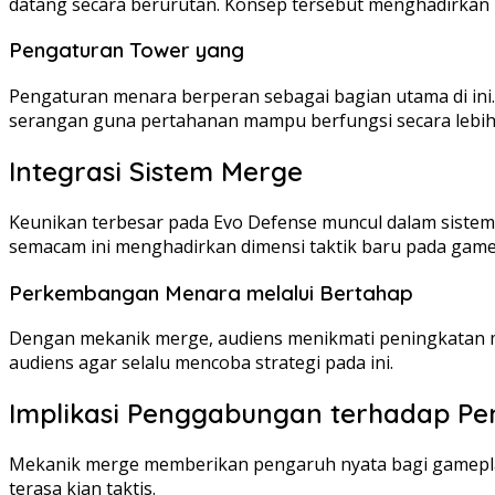
datang secara berurutan. Konsep tersebut menghadirkan
Pengaturan Tower yang
Pengaturan menara berperan sebagai bagian utama di in
serangan guna pertahanan mampu berfungsi secara lebih 
Integrasi Sistem Merge
Keunikan terbesar pada Evo Defense muncul dalam siste
semacam ini menghadirkan dimensi taktik baru pada game
Perkembangan Menara melalui Bertahap
Dengan mekanik merge, audiens menikmati peningkatan 
audiens agar selalu mencoba strategi pada ini.
Implikasi Penggabungan terhadap P
Mekanik merge memberikan pengaruh nyata bagi gameplay.
terasa kian taktis.