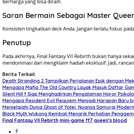
berharga yang bisa diraih.
Saran Bermain Sebagai Master Queen
Konsisten tingkatkan deck Anda. Jangan terlalu fokus pad
Penutup
Pada akhirnya, Final Fantasy VII Rebirth bukan hanya seka
mendominasi dan mengklaim hadiah eksklusif. Jadi, ranca
Berita Terkait
Death Stranding 2 Tampilkan Perjalanan Epik dengan Me
Mengapa Mafia The Old Country Layak Masuk Daftar Game 
Silent Hill f Siap Menghadirkan Pengalaman Horor Psiko
Mengapa Resident Evil Requiem Menjadi Harapan Baru 
Menjelajahi Dunia Ghost of Yotei: Nuansa Samurai Modern
Black Myth Wukong Kembali Menarik Perhatian Penggema
Final Fantasy VII Rebirth
mini-game ff7
queen’s blood