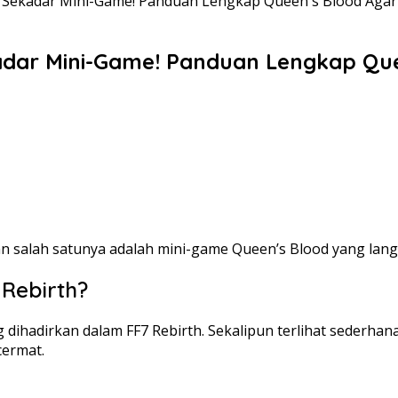
kan Sekadar Mini-Game! Panduan Lengkap Queen's Blood Aga
ekadar Mini-Game! Panduan Lengkap Qu
an salah satunya adalah mini-game Queen’s Blood yang lang
 Rebirth?
 dihadirkan dalam FF7 Rebirth. Sekalipun terlihat sederh
ermat.