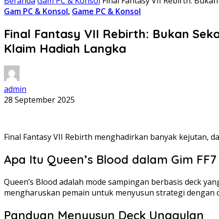
Beranda
Gam PC & Konsol
Final Fantasy VII Rebirth: Bu
Gam PC & Konsol
,
Game PC & Konsol
Final Fantasy VII Rebirth: Bukan S
Klaim Hadiah Langka
admin
28 September 2025
Final Fantasy VII Rebirth menghadirkan banyak kejutan, d
Apa Itu Queen’s Blood dalam Gim FF7
Queen’s Blood adalah mode sampingan berbasis deck yang
mengharuskan pemain untuk menyusun strategi dengan c
Panduan Menyusun Deck Unggulan