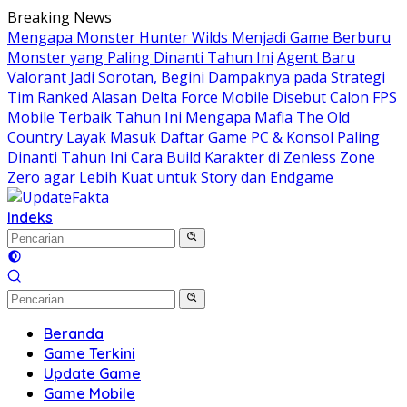
Langsung
Breaking News
ke
Mengapa Monster Hunter Wilds Menjadi Game Berburu
konten
Monster yang Paling Dinanti Tahun Ini
Agent Baru
Valorant Jadi Sorotan, Begini Dampaknya pada Strategi
Tim Ranked
Alasan Delta Force Mobile Disebut Calon FPS
Mobile Terbaik Tahun Ini
Mengapa Mafia The Old
Country Layak Masuk Daftar Game PC & Konsol Paling
Dinanti Tahun Ini
Cara Build Karakter di Zenless Zone
Zero agar Lebih Kuat untuk Story dan Endgame
Indeks
Beranda
Game Terkini
Update Game
Game Mobile