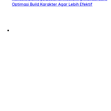
Optimasi Build Karakter Agar Lebih Efektif
1 Agustus 2026
Rahasia Mengumpulkan Primogem Lebih Cepat di
Genshin Impact bagi Pemain Baru
31 Juli 2026
Panduan Push Rank Mobile Legends
Memanfaatkan Hero Meta Terbaru untuk Naik Tier
Lebih Cepat