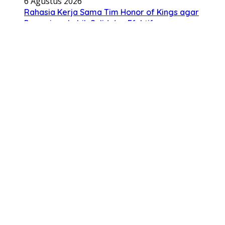
6 Agustus 2026
Rahasia Kerja Sama Tim Honor of Kings agar
Permainan Lebih Solid dan Efektif
5 Agustus 2026
Cara Build Karakter di Zenless Zone Zero agar
Lebih Kuat untuk Story dan Endgame
© Copyright 2025, All Rights Reserved | UpdateFakta.id
Beranda
Game Terkini
Update Game
Game Mobile