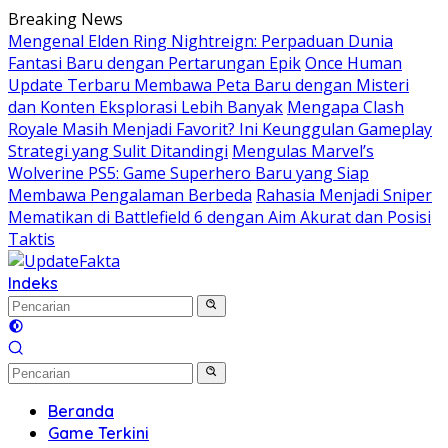
Langsung
Breaking News
ke
Mengenal Elden Ring Nightreign: Perpaduan Dunia
konten
Fantasi Baru dengan Pertarungan Epik
Once Human
Update Terbaru Membawa Peta Baru dengan Misteri
dan Konten Eksplorasi Lebih Banyak
Mengapa Clash
Royale Masih Menjadi Favorit? Ini Keunggulan Gameplay
Strategi yang Sulit Ditandingi
Mengulas Marvel’s
Wolverine PS5: Game Superhero Baru yang Siap
Membawa Pengalaman Berbeda
Rahasia Menjadi Sniper
Mematikan di Battlefield 6 dengan Aim Akurat dan Posisi
Taktis
Indeks
Beranda
Game Terkini