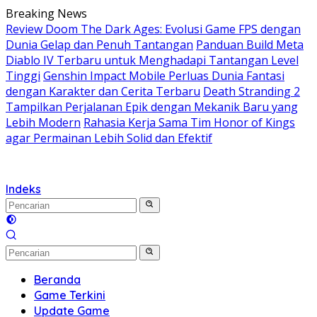
Langsung
Breaking News
ke
Review Doom The Dark Ages: Evolusi Game FPS dengan
konten
Dunia Gelap dan Penuh Tantangan
Panduan Build Meta
Diablo IV Terbaru untuk Menghadapi Tantangan Level
Tinggi
Genshin Impact Mobile Perluas Dunia Fantasi
dengan Karakter dan Cerita Terbaru
Death Stranding 2
Tampilkan Perjalanan Epik dengan Mekanik Baru yang
Lebih Modern
Rahasia Kerja Sama Tim Honor of Kings
agar Permainan Lebih Solid dan Efektif
Indeks
Beranda
Game Terkini
Update Game