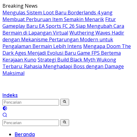
Langsung
Breaking News
ke
Mengulas Sistem Loot Baru Borderlands 4 yang
konten
Membuat Perburuan Item Semakin Menarik
Fitur
Gameplay Baru EA Sports FC 26 Siap Mengubah Cara
Bermain di Lapangan Virtual
Wuthering Waves Hadir
dengan Mekanisme Pertarungan Modern untuk
Pengalaman Bermain Lebih Intens
Mengapa Doom The
Dark Ages Menjadi Evolusi Baru Game FPS Bertema
Kerajaan Kuno
Strategi Build Black Myth Wukong
Terbaru: Rahasia Menghadapi Boss dengan Damage
Maksimal
Indeks
Beranda