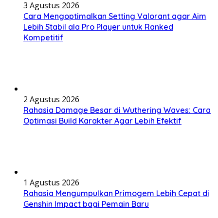
3 Agustus 2026
Cara Mengoptimalkan Setting Valorant agar Aim
Lebih Stabil ala Pro Player untuk Ranked
Kompetitif
2 Agustus 2026
Rahasia Damage Besar di Wuthering Waves: Cara
Optimasi Build Karakter Agar Lebih Efektif
1 Agustus 2026
Rahasia Mengumpulkan Primogem Lebih Cepat di
Genshin Impact bagi Pemain Baru