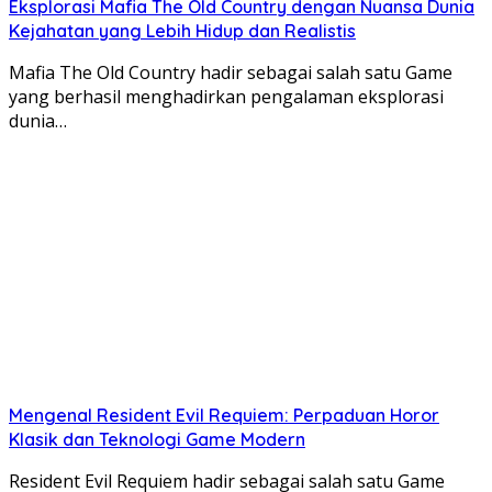
Eksplorasi Mafia The Old Country dengan Nuansa Dunia
Kejahatan yang Lebih Hidup dan Realistis
Mafia The Old Country hadir sebagai salah satu Game
yang berhasil menghadirkan pengalaman eksplorasi
dunia…
Mengenal Resident Evil Requiem: Perpaduan Horor
Klasik dan Teknologi Game Modern
Resident Evil Requiem hadir sebagai salah satu Game