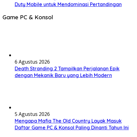
Duty Mobile untuk Mendominasi Pertandingan
Game PC & Konsol
6 Agustus 2026
Death Stranding 2 Tampilkan Perjalanan Epik
dengan Mekanik Baru yang Lebih Modern
5 Agustus 2026
Mengapa Mafia The Old Country Layak Masuk
Daftar Game PC & Konsol Paling Dinanti Tahun Ini