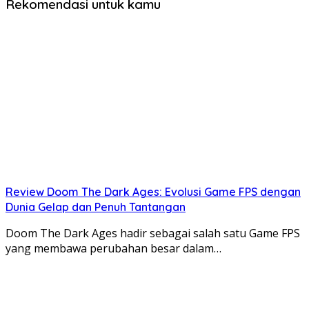
pengalaman bermain yang unik setiap kali. Game
Rekomendasi untuk kamu
seperti
No Man's Sky
merupakan contoh penerapan
teknologi ini dalam skala besar.
2.
Natural Language Processing (NLP)
: Interaksi
yang Lebih Alami
Natural Language Processing
memungkinkan interaksi
yang lebih natural antara pemain dan NPC. AI mampu
memahami dan memproses perintah suara, serta
merespon pertanyaan dan dialog dengan lebih realistis.
Fitur ini semakin meningkatkan imersi dan keterlibatan
pemain dalam dunia game.
3.
Machine Learning
: Musuh yang Belajar dan
Beradaptasi
Machine learning
memungkinkan musuh dalam game
Review Doom The Dark Ages: Evolusi Game FPS dengan
untuk belajar dari perilaku pemain dan beradaptasi
Dunia Gelap dan Penuh Tantangan
dengan strategi yang digunakan. Hal ini membuat
pertarungan menjadi lebih menantang dan dinamis,
Doom The Dark Ages hadir sebagai salah satu Game FPS
karena musuh tidak akan selalu menggunakan pola
yang membawa perubahan besar dalam…
serangan yang sama.
4.
Reinforcement Learning
: AI yang
Meningkatkan Kecerdasan Sendiri
Reinforcement learning
adalah teknik AI yang