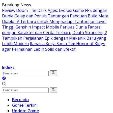
Langsung
Breaking News
ke
Review Doom The Dark Ages: Evolusi Game FPS dengan
konten
Dunia Gelap dan Penuh Tantangan
Panduan Build Meta
Diablo IV Terbaru untuk Menghadapi Tantangan Level
Tinggi
Genshin Impact Mobile Perluas Dunia Fantasi
dengan Karakter dan Cerita Terbaru
Death Stranding 2
Tampilkan Perjalanan Epik dengan Mekanik Baru yang
Lebih Modern
Rahasia Kerja Sama Tim Honor of Kings
agar Permainan Lebih Solid dan Efektif
Indeks
Beranda
Game Terkini
Update Game