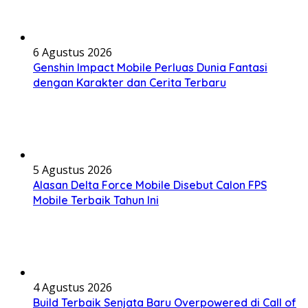
6 Agustus 2026
Genshin Impact Mobile Perluas Dunia Fantasi
dengan Karakter dan Cerita Terbaru
5 Agustus 2026
Alasan Delta Force Mobile Disebut Calon FPS
Mobile Terbaik Tahun Ini
4 Agustus 2026
Build Terbaik Senjata Baru Overpowered di Call of