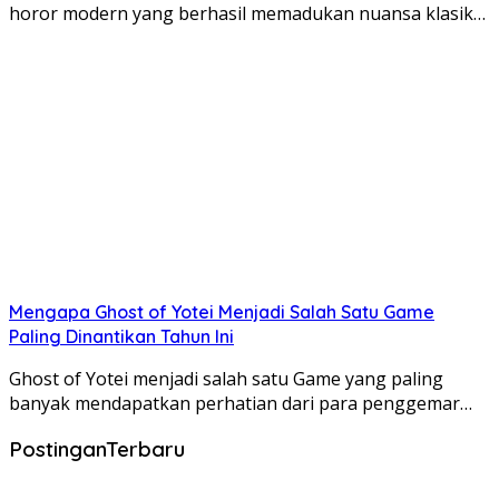
horor modern yang berhasil memadukan nuansa klasik…
Mengapa Ghost of Yotei Menjadi Salah Satu Game
Paling Dinantikan Tahun Ini
Ghost of Yotei menjadi salah satu Game yang paling
banyak mendapatkan perhatian dari para penggemar…
PostinganTerbaru