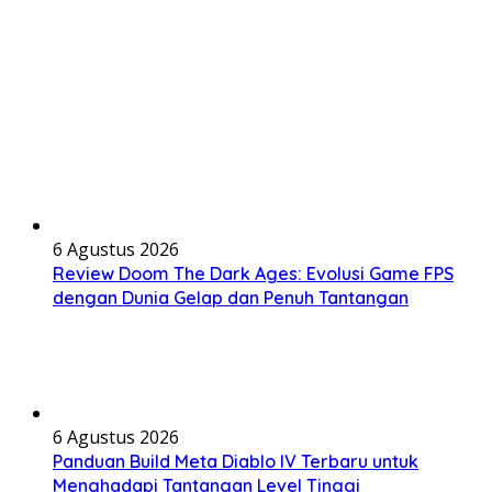
6 Agustus 2026
Review Doom The Dark Ages: Evolusi Game FPS
dengan Dunia Gelap dan Penuh Tantangan
6 Agustus 2026
Panduan Build Meta Diablo IV Terbaru untuk
Menghadapi Tantangan Level Tinggi