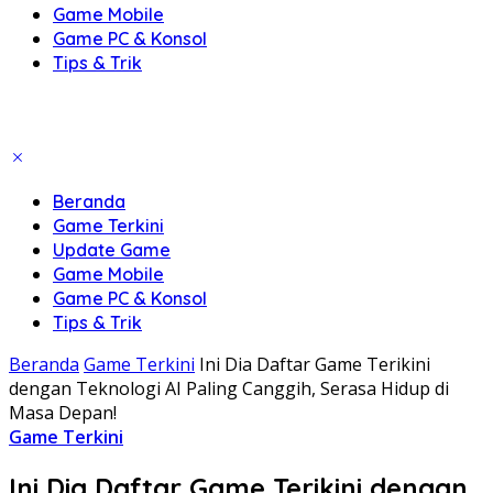
Game Mobile
Game PC & Konsol
Tips & Trik
Beranda
Game Terkini
Update Game
Game Mobile
Game PC & Konsol
Tips & Trik
Beranda
Game Terkini
Ini Dia Daftar Game Terikini
dengan Teknologi AI Paling Canggih, Serasa Hidup di
Masa Depan!
Game Terkini
Ini Dia Daftar Game Terikini dengan