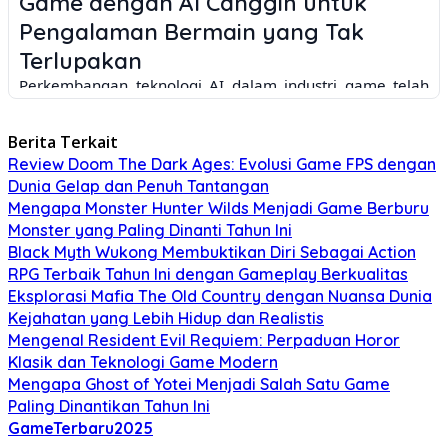
Game dengan AI Canggih untuk
Pengalaman Bermain yang Tak
Terlupakan
Perkembangan teknologi AI dalam industri game telah
menciptakan lompatan besar dalam kualitas dan
kedalaman gameplay. Bukan hanya sekedar peningkatan
Berita Terkait
grafis, AI kini memungkinkan terciptanya karakter non-
Review Doom The Dark Ages: Evolusi Game FPS dengan
pemain (NPC) yang berperilaku lebih realistis, lingkungan
game yang adaptif, dan sistem cerita yang bercabang
Dunia Gelap dan Penuh Tantangan
berdasarkan pilihan pemain. Mari kita jelajahi beberapa
Mengapa Monster Hunter Wilds Menjadi Game Berburu
game yang menjadi pelopor dalam penerapan teknologi
Monster yang Paling Dinanti Tahun Ini
AI ini.
Black Myth Wukong Membuktikan Diri Sebagai Action
1.
Starfield
: Eksplorasi Galaksi dengan AI yang
RPG Terbaik Tahun Ini dengan Gameplay Berkualitas
Pintar
Eksplorasi Mafia The Old Country dengan Nuansa Dunia
Starfield
, game RPG ruang angkasa besutan Bethesda,
Kejahatan yang Lebih Hidup dan Realistis
menggunakan AI canggih untuk menciptakan
Mengenal Resident Evil Requiem: Perpaduan Horor
pengalaman eksplorasi galaksi yang tak terlupakan. AI
Klasik dan Teknologi Game Modern
berperan dalam menghasilkan procedural generation
Mengapa Ghost of Yotei Menjadi Salah Satu Game
planet dan sistem tata surya, memastikan setiap planet
Paling Dinantikan Tahun Ini
memiliki keunikannya sendiri. NPC di
Starfield
juga
GameTerbaru2025
menunjukkan perilaku yang lebih kompleks dan realistis,