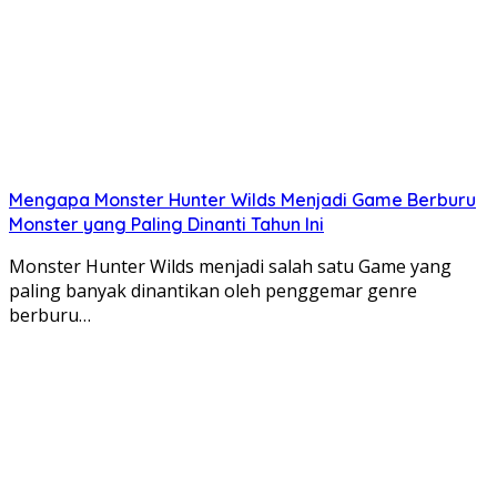
memungkinkan sistem untuk belajar melalui trial and
error. Dengan cara ini, AI dapat meningkatkan
kecerdasan dan kemampuannya secara mandiri,
menghasilkan gameplay yang lebih kompleks dan tak
terduga.
Masa Depan Game dan Teknologi AI
Teknologi AI masih terus berkembang, dan kita dapat
mengharapkan lebih banyak lagi inovasi dalam industri
game di masa depan. AI akan terus meningkatkan
Mengapa Monster Hunter Wilds Menjadi Game Berburu
kualitas grafis, gameplay, dan pengalaman bermain
Monster yang Paling Dinanti Tahun Ini
secara keseluruhan. Kita mungkin akan melihat game-
game dengan dunia yang lebih realistis, karakter yang
Monster Hunter Wilds menjadi salah satu Game yang
lebih cerdas, dan cerita yang lebih personal dan adaptif.
paling banyak dinantikan oleh penggemar genre
Integrasi AI yang semakin mendalam akan membuka
berburu…
kemungkinan-kemungkinan baru dalam pengembangan
game, membawa kita ke era baru dalam hiburan
interaktif. Bayangkan game dengan AI yang mampu
menciptakan cerita yang benar-benar unik dan personal,
disesuaikan dengan pilihan dan gaya bermain setiap
individu. Ini hanyalah sebagian kecil dari potensi luar
biasa yang ditawarkan oleh teknologi AI dalam dunia
game.