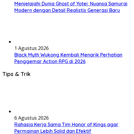
Menjelajahi Dunia Ghost of Yotei: Nuansa Samurai
Modern dengan Detail Realistis Generasi Baru
1 Agustus 2026
Black Myth Wukong Kembali Menarik Perhatian
Penggemar Action RPG di 2026
Tips & Trik
6 Agustus 2026
Rahasia Kerja Sama Tim Honor of Kings agar
Permainan Lebih Solid dan Efektif