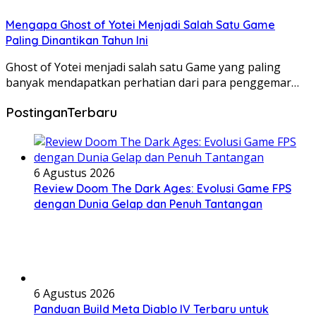
Mengapa Ghost of Yotei Menjadi Salah Satu Game
Paling Dinantikan Tahun Ini
Ghost of Yotei menjadi salah satu Game yang paling
banyak mendapatkan perhatian dari para penggemar…
PostinganTerbaru
6 Agustus 2026
Review Doom The Dark Ages: Evolusi Game FPS
dengan Dunia Gelap dan Penuh Tantangan
6 Agustus 2026
Panduan Build Meta Diablo IV Terbaru untuk