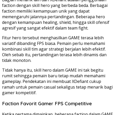
faction dengan skill hero yang berbeda beda. Berbagai
faction memiliki kemampuan unik yang dapat
memengaruhi jalannya pertandingan. Beberapa hero
dengan kemampuan healing, shield, hingga skill ofensif
agresif yang sangat efektif dalam team fight.
Fitur hero tersebut menghasilkan GAME terasa lebih
variatif dibanding FPS biasa. Pemain perlu memahami
kombinasi skill tim agar strategi berjalan lebih efektif.
Oleh sebab itu, pertandingan terasa lebih dinamis dan
tidak monoton.
Tidak hanya itu, skill hero dalam GAME ini tak begitu
rumit sehingga pemain baru tetap mudah memahami
gameplay. Pendekatan ini membuat XDefiant cukup
ramah untuk pemain casual sekaligus tetap menarik bagi
gamer kompetitif.
Faction Favorit Gamer FPS Competitive
Ketika pertama dimainkan, beberapa faction dalam GAME