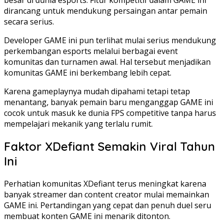
dirancang untuk mendukung persaingan antar pemain
secara serius.
Developer GAME ini pun terlihat mulai serius mendukung
perkembangan esports melalui berbagai event
komunitas dan turnamen awal. Hal tersebut menjadikan
komunitas GAME ini berkembang lebih cepat.
Karena gameplaynya mudah dipahami tetapi tetap
menantang, banyak pemain baru menganggap GAME ini
cocok untuk masuk ke dunia FPS competitive tanpa harus
mempelajari mekanik yang terlalu rumit.
Faktor XDefiant Semakin Viral Tahun
Ini
Perhatian komunitas XDefiant terus meningkat karena
banyak streamer dan content creator mulai memainkan
GAME ini. Pertandingan yang cepat dan penuh duel seru
membuat konten GAME ini menarik ditonton.