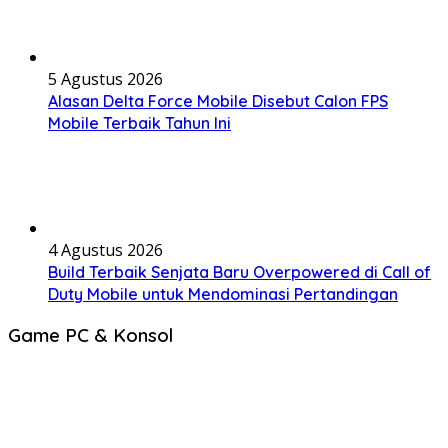
5 Agustus 2026
Alasan Delta Force Mobile Disebut Calon FPS
Mobile Terbaik Tahun Ini
4 Agustus 2026
Build Terbaik Senjata Baru Overpowered di Call of
Duty Mobile untuk Mendominasi Pertandingan
Game PC & Konsol