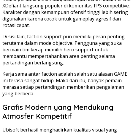
XDefiant langsung populer di komunitas FPS competitive.
Karakter dengan kemampuan ofensif tinggi lebih sering
digunakan karena cocok untuk gameplay agresif dan
rotasi cepat.
Di sisi lain, faction support pun memiliki peran penting
terutama dalam mode objective. Pengguna yang suka
bermain tim kerap memilih hero support untuk
membantu mempertahankan area penting selama
pertandingan berlangsung.
Kerja sama antar faction adalah salah satu alasan GAME
ini terasa sangat hidup. Maka dari itu, banyak pemain
merasa setiap pertandingan memberikan pengalaman
yang berbeda.
Grafis Modern yang Mendukung
Atmosfer Kompetitif
Ubisoft berhasil menghadirkan kualitas visual yang