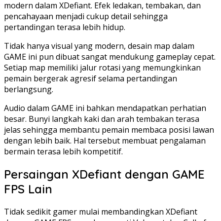
modern dalam XDefiant. Efek ledakan, tembakan, dan
pencahayaan menjadi cukup detail sehingga
pertandingan terasa lebih hidup.
Tidak hanya visual yang modern, desain map dalam
GAME ini pun dibuat sangat mendukung gameplay cepat.
Setiap map memiliki jalur rotasi yang memungkinkan
pemain bergerak agresif selama pertandingan
berlangsung.
Audio dalam GAME ini bahkan mendapatkan perhatian
besar. Bunyi langkah kaki dan arah tembakan terasa
jelas sehingga membantu pemain membaca posisi lawan
dengan lebih baik. Hal tersebut membuat pengalaman
bermain terasa lebih kompetitif.
Persaingan XDefiant dengan GAME
FPS Lain
Tidak sedikit gamer mulai membandingkan XDefiant