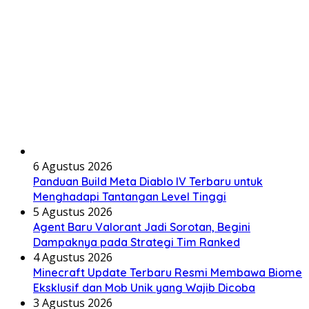
6 Agustus 2026
Panduan Build Meta Diablo IV Terbaru untuk
Menghadapi Tantangan Level Tinggi
5 Agustus 2026
Agent Baru Valorant Jadi Sorotan, Begini
Dampaknya pada Strategi Tim Ranked
4 Agustus 2026
Minecraft Update Terbaru Resmi Membawa Biome
Eksklusif dan Mob Unik yang Wajib Dicoba
3 Agustus 2026