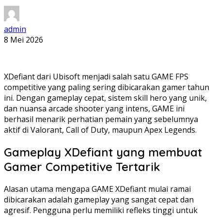
admin
8 Mei 2026
XDefiant dari Ubisoft menjadi salah satu GAME FPS
competitive yang paling sering dibicarakan gamer tahun
ini. Dengan gameplay cepat, sistem skill hero yang unik,
dan nuansa arcade shooter yang intens, GAME ini
berhasil menarik perhatian pemain yang sebelumnya
aktif di Valorant, Call of Duty, maupun Apex Legends.
Gameplay XDefiant yang membuat
Gamer Competitive Tertarik
Alasan utama mengapa GAME XDefiant mulai ramai
dibicarakan adalah gameplay yang sangat cepat dan
agresif. Pengguna perlu memiliki refleks tinggi untuk