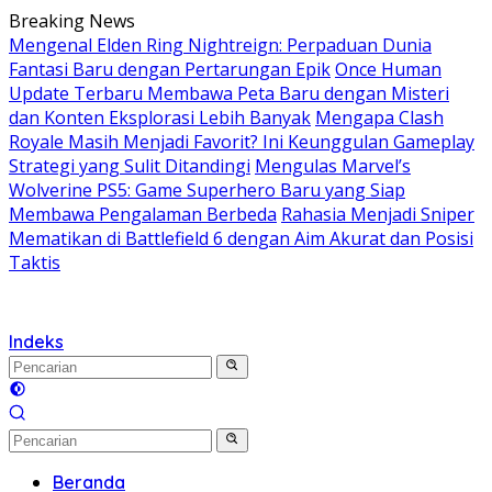
Langsung
Breaking News
ke
Mengenal Elden Ring Nightreign: Perpaduan Dunia
konten
Fantasi Baru dengan Pertarungan Epik
Once Human
Update Terbaru Membawa Peta Baru dengan Misteri
dan Konten Eksplorasi Lebih Banyak
Mengapa Clash
Royale Masih Menjadi Favorit? Ini Keunggulan Gameplay
Strategi yang Sulit Ditandingi
Mengulas Marvel’s
Wolverine PS5: Game Superhero Baru yang Siap
Membawa Pengalaman Berbeda
Rahasia Menjadi Sniper
Mematikan di Battlefield 6 dengan Aim Akurat dan Posisi
Taktis
Indeks
Beranda