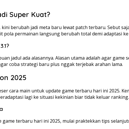
adi Super Kuat?
ni berubah jadi meta baru lewat patch terbaru. Sebut saja,
kit pola permainan langsung berubah total demi adaptasi ke 
3.1?
 jadul ada alasannya. Alasan utama adalah agar game sel
gar coba strategi baru plus nggak terjebak arahan lama.
son 2025
geser cara main untuk update game terbaru hari ini 2025.
adaptasi lagi ke situasi kekinian biar tidak keluar ranking.
ta
 game terbaru hari ini 2025, mulai praktekkan tips selanjut