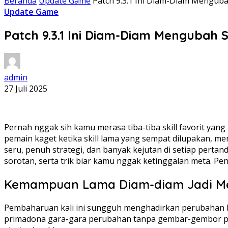
Beranda
Update Game
Patch 9.3.1 Ini Diam-Diam Menguba
Update Game
Patch 9.3.1 Ini Diam-Diam Mengubah 
admin
27 Juli 2025
Pernah nggak sih kamu merasa tiba-tiba skill favorit yang 
pemain kaget ketika skill lama yang sempat dilupakan, m
seru, penuh strategi, dan banyak kejutan di setiap pertandi
sorotan, serta trik biar kamu nggak ketinggalan meta. Pen
Kemampuan Lama Diam-diam Jadi M
Pembaharuan kali ini sungguh menghadirkan perubahan besa
primadona gara-gara perubahan tanpa gembar-gembor pa