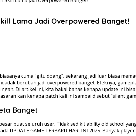
h Skill Lama Jadi Overpowered Banget!
Skill Lama Jadi Overpowered Banget!
biasanya cuma “gitu doang”, sekarang jadi luar biasa mematik
endadak berubah jadi overpowered banget. Efeknya, gamepl
ngan. Di artikel ini, kita bakal bahas kenapa update ini bisa
asaran kan kenapa patch kali ini sampai disebut “silent ga
eta Banget
r buat seluruh user. Tidak sedikit ability old school yan
da UPDATE GAME TERBARU HARI INI 2025. Banyak player ke