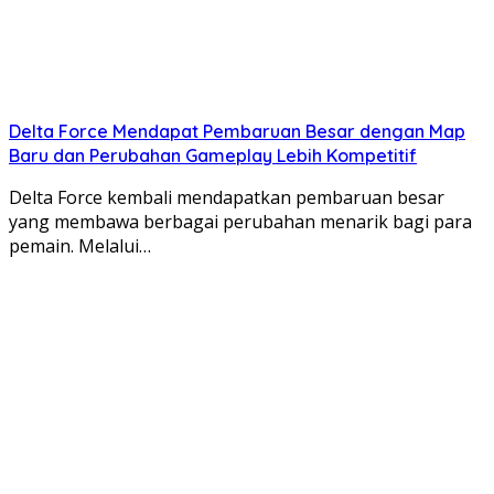
Delta Force Mendapat Pembaruan Besar dengan Map
Baru dan Perubahan Gameplay Lebih Kompetitif
Delta Force kembali mendapatkan pembaruan besar
yang membawa berbagai perubahan menarik bagi para
pemain. Melalui…