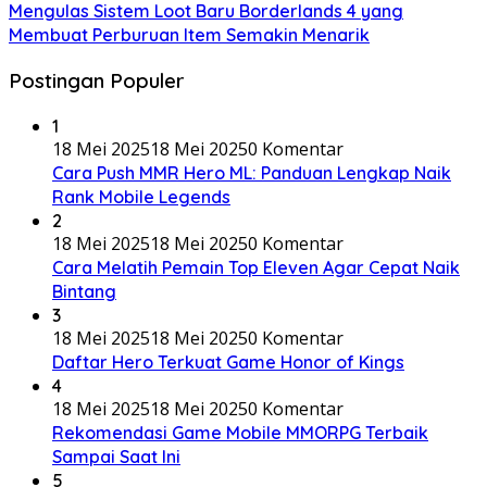
Mengulas Sistem Loot Baru Borderlands 4 yang
Membuat Perburuan Item Semakin Menarik
Postingan Populer
1
18 Mei 2025
18 Mei 2025
0 Komentar
Cara Push MMR Hero ML: Panduan Lengkap Naik
Rank Mobile Legends
2
18 Mei 2025
18 Mei 2025
0 Komentar
Cara Melatih Pemain Top Eleven Agar Cepat Naik
Bintang
3
18 Mei 2025
18 Mei 2025
0 Komentar
Daftar Hero Terkuat Game Honor of Kings
4
18 Mei 2025
18 Mei 2025
0 Komentar
Rekomendasi Game Mobile MMORPG Terbaik
Sampai Saat Ini
5