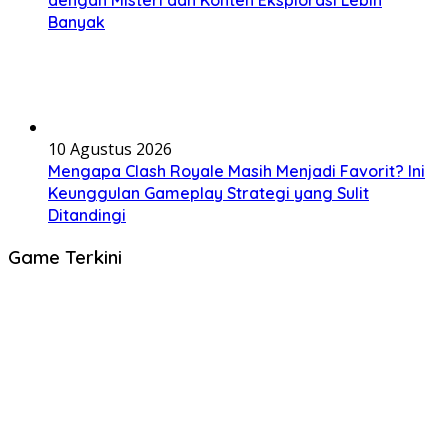
Banyak
10 Agustus 2026
Mengapa Clash Royale Masih Menjadi Favorit? Ini
Keunggulan Gameplay Strategi yang Sulit
Ditandingi
Game Terkini