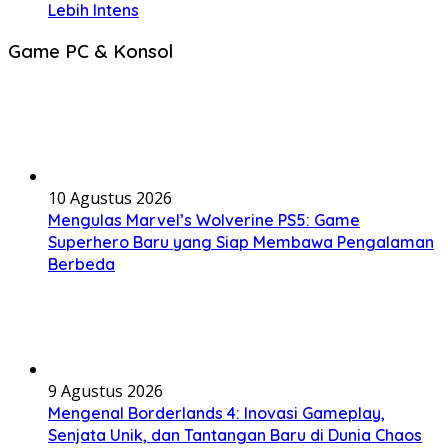
Lebih Intens
Game PC & Konsol
10 Agustus 2026
Mengulas Marvel’s Wolverine PS5: Game
Superhero Baru yang Siap Membawa Pengalaman
Berbeda
9 Agustus 2026
Mengenal Borderlands 4: Inovasi Gameplay,
Senjata Unik, dan Tantangan Baru di Dunia Chaos