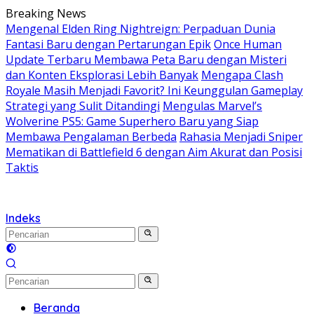
Langsung
Breaking News
ke
Mengenal Elden Ring Nightreign: Perpaduan Dunia
konten
Fantasi Baru dengan Pertarungan Epik
Once Human
Update Terbaru Membawa Peta Baru dengan Misteri
dan Konten Eksplorasi Lebih Banyak
Mengapa Clash
Royale Masih Menjadi Favorit? Ini Keunggulan Gameplay
Strategi yang Sulit Ditandingi
Mengulas Marvel’s
Wolverine PS5: Game Superhero Baru yang Siap
Membawa Pengalaman Berbeda
Rahasia Menjadi Sniper
Mematikan di Battlefield 6 dengan Aim Akurat dan Posisi
Taktis
Indeks
Beranda