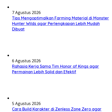
7 Agustus 2026
Tips Mengoptimalkan Farming Material di Monster
Hunter Wilds agar Perlengkapan Lebih Mudah
Dibuat
6 Agustus 2026
Rahasia Kerja Sama Tim Honor of Kings agar
Permainan Lebih Solid dan Efektif
5 Agustus 2026
Cara Build Karakter di Zenless Zone Zero agar