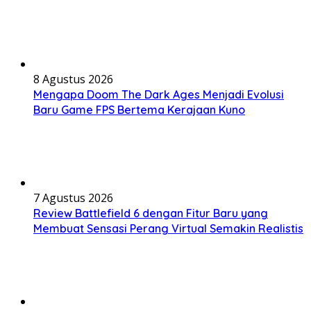
8 Agustus 2026
Mengapa Doom The Dark Ages Menjadi Evolusi
Baru Game FPS Bertema Kerajaan Kuno
7 Agustus 2026
Review Battlefield 6 dengan Fitur Baru yang
Membuat Sensasi Perang Virtual Semakin Realistis