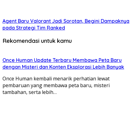
Agent Baru Valorant Jadi Sorotan, Begini Dampaknya
pada Strategi Tim Ranked
Rekomendasi untuk kamu
Once Human Update Terbaru Membawa Peta Baru
dengan Misteri dan Konten Eksplorasi Lebih Banyak
Once Human kembali menarik perhatian lewat
pembaruan yang membawa peta baru, misteri
tambahan, serta lebih…