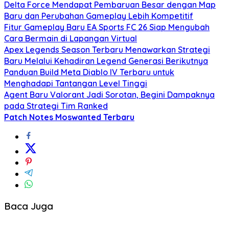
Delta Force Mendapat Pembaruan Besar dengan Map
Baru dan Perubahan Gameplay Lebih Kompetitif
Fitur Gameplay Baru EA Sports FC 26 Siap Mengubah
Cara Bermain di Lapangan Virtual
Apex Legends Season Terbaru Menawarkan Strategi
Baru Melalui Kehadiran Legend Generasi Berikutnya
Panduan Build Meta Diablo IV Terbaru untuk
Menghadapi Tantangan Level Tinggi
Agent Baru Valorant Jadi Sorotan, Begini Dampaknya
pada Strategi Tim Ranked
Patch Notes Moswanted Terbaru
Baca Juga