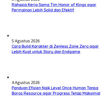
Rahasia Kerja Sama Tim Honor of Kings agar
Permainan Lebih Solid dan Efektif
5 Agustus 2026
Cara Build Karakter di Zenless Zone Zero agar
Lebih Kuat untuk Story dan Endgame
4 Agustus 2026
Panduan Efisien Naik Level Once Human Tanpa
Boros Resource agar Progress Tetap Maksimal