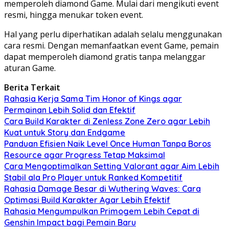
memperoleh diamond Game. Mulai dari mengikuti event
resmi, hingga menukar token event.
Hal yang perlu diperhatikan adalah selalu menggunakan
cara resmi. Dengan memanfaatkan event Game, pemain
dapat memperoleh diamond gratis tanpa melanggar
aturan Game.
Berita Terkait
Rahasia Kerja Sama Tim Honor of Kings agar
Permainan Lebih Solid dan Efektif
Cara Build Karakter di Zenless Zone Zero agar Lebih
Kuat untuk Story dan Endgame
Panduan Efisien Naik Level Once Human Tanpa Boros
Resource agar Progress Tetap Maksimal
Cara Mengoptimalkan Setting Valorant agar Aim Lebih
Stabil ala Pro Player untuk Ranked Kompetitif
Rahasia Damage Besar di Wuthering Waves: Cara
Optimasi Build Karakter Agar Lebih Efektif
Rahasia Mengumpulkan Primogem Lebih Cepat di
Genshin Impact bagi Pemain Baru