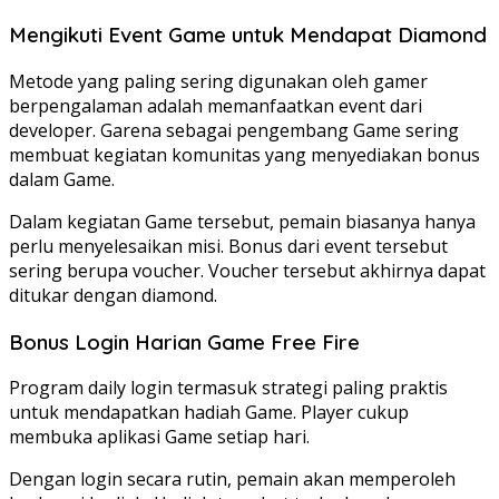
Mengikuti Event Game untuk Mendapat Diamond
Metode yang paling sering digunakan oleh gamer
berpengalaman adalah memanfaatkan event dari
developer. Garena sebagai pengembang Game sering
membuat kegiatan komunitas yang menyediakan bonus
dalam Game.
Dalam kegiatan Game tersebut, pemain biasanya hanya
perlu menyelesaikan misi. Bonus dari event tersebut
sering berupa voucher. Voucher tersebut akhirnya dapat
ditukar dengan diamond.
Bonus Login Harian Game Free Fire
Program daily login termasuk strategi paling praktis
untuk mendapatkan hadiah Game. Player cukup
membuka aplikasi Game setiap hari.
Dengan login secara rutin, pemain akan memperoleh