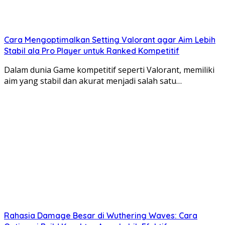
Cara Mengoptimalkan Setting Valorant agar Aim Lebih
Stabil ala Pro Player untuk Ranked Kompetitif
Dalam dunia Game kompetitif seperti Valorant, memiliki
aim yang stabil dan akurat menjadi salah satu…
Rahasia Damage Besar di Wuthering Waves: Cara