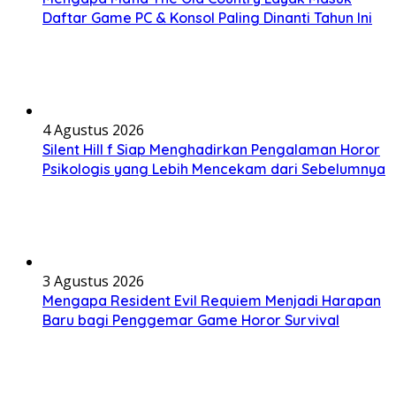
Daftar Game PC & Konsol Paling Dinanti Tahun Ini
4 Agustus 2026
Silent Hill f Siap Menghadirkan Pengalaman Horor
Psikologis yang Lebih Mencekam dari Sebelumnya
3 Agustus 2026
Mengapa Resident Evil Requiem Menjadi Harapan
Baru bagi Penggemar Game Horor Survival