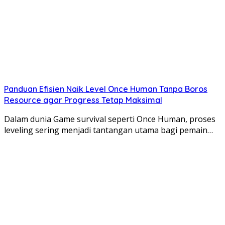
Panduan Efisien Naik Level Once Human Tanpa Boros
Resource agar Progress Tetap Maksimal
Dalam dunia Game survival seperti Once Human, proses
leveling sering menjadi tantangan utama bagi pemain…