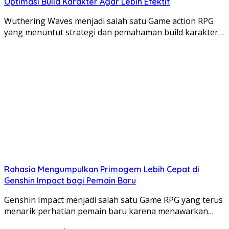
Optimasi Build Karakter Agar Lebih Efektif
Wuthering Waves menjadi salah satu Game action RPG
yang menuntut strategi dan pemahaman build karakter…
Rahasia Mengumpulkan Primogem Lebih Cepat di
Genshin Impact bagi Pemain Baru
Genshin Impact menjadi salah satu Game RPG yang terus
menarik perhatian pemain baru karena menawarkan…