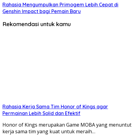
Rahasia Mengumpulkan Primogem Lebih Cepat di
Genshin Impact bagi Pemain Baru
Rekomendasi untuk kamu
Rahasia Kerja Sama Tim Honor of Kings agar
Permainan Lebih Solid dan Efektif
Honor of Kings merupakan Game MOBA yang menuntut
kerja sama tim yang kuat untuk meraih…