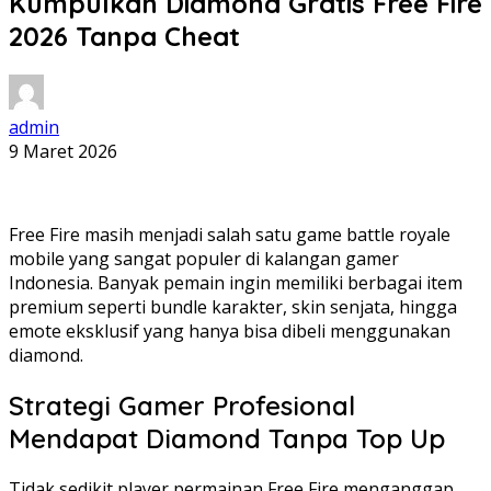
Kumpulkan Diamond Gratis Free Fire
2026 Tanpa Cheat
admin
9 Maret 2026
Free Fire masih menjadi salah satu game battle royale
mobile yang sangat populer di kalangan gamer
Indonesia. Banyak pemain ingin memiliki berbagai item
premium seperti bundle karakter, skin senjata, hingga
emote eksklusif yang hanya bisa dibeli menggunakan
diamond.
Strategi Gamer Profesional
Mendapat Diamond Tanpa Top Up
Tidak sedikit player permainan Free Fire menganggap