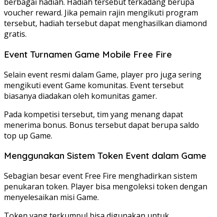
berbagai hadiah. Hadiah tersebut terkadang berupa
voucher reward. Jika pemain rajin mengikuti program
tersebut, hadiah tersebut dapat menghasilkan diamond
gratis.
Event Turnamen Game Mobile Free Fire
Selain event resmi dalam Game, player pro juga sering
mengikuti event Game komunitas. Event tersebut
biasanya diadakan oleh komunitas gamer.
Pada kompetisi tersebut, tim yang menang dapat
menerima bonus. Bonus tersebut dapat berupa saldo
top up Game.
Menggunakan Sistem Token Event dalam Game
Sebagian besar event Free Fire menghadirkan sistem
penukaran token. Player bisa mengoleksi token dengan
menyelesaikan misi Game.
Token yang terkumpul bisa digunakan untuk