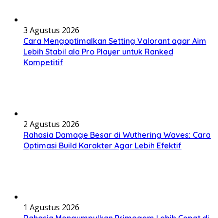
3 Agustus 2026
Cara Mengoptimalkan Setting Valorant agar Aim
Lebih Stabil ala Pro Player untuk Ranked
Kompetitif
2 Agustus 2026
Rahasia Damage Besar di Wuthering Waves: Cara
Optimasi Build Karakter Agar Lebih Efektif
1 Agustus 2026
Rahasia Mengumpulkan Primogem Lebih Cepat di