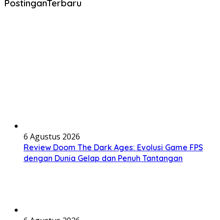
PostinganTerbaru
6 Agustus 2026
Review Doom The Dark Ages: Evolusi Game FPS
dengan Dunia Gelap dan Penuh Tantangan