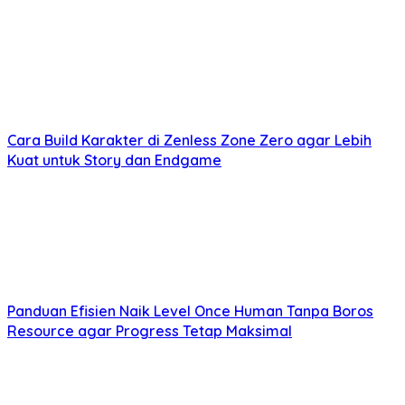
Cara Build Karakter di Zenless Zone Zero agar Lebih
Kuat untuk Story dan Endgame
Panduan Efisien Naik Level Once Human Tanpa Boros
Resource agar Progress Tetap Maksimal