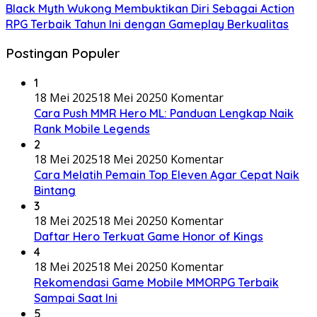
Black Myth Wukong Membuktikan Diri Sebagai Action
RPG Terbaik Tahun Ini dengan Gameplay Berkualitas
Postingan Populer
1
18 Mei 2025
18 Mei 2025
0 Komentar
Cara Push MMR Hero ML: Panduan Lengkap Naik
Rank Mobile Legends
2
18 Mei 2025
18 Mei 2025
0 Komentar
Cara Melatih Pemain Top Eleven Agar Cepat Naik
Bintang
3
18 Mei 2025
18 Mei 2025
0 Komentar
Daftar Hero Terkuat Game Honor of Kings
4
18 Mei 2025
18 Mei 2025
0 Komentar
Rekomendasi Game Mobile MMORPG Terbaik
Sampai Saat Ini
5