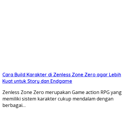
Cara Build Karakter di Zenless Zone Zero agar Lebih
Kuat untuk Story dan Endgame
Zenless Zone Zero merupakan Game action RPG yang
memiliki sistem karakter cukup mendalam dengan
berbagai…