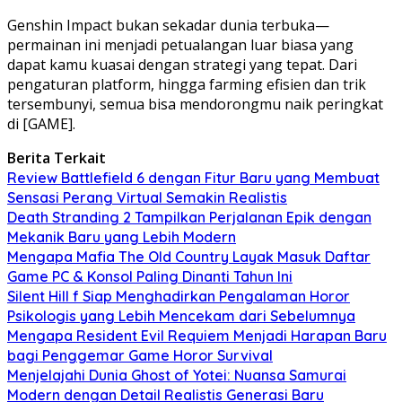
Genshin Impact bukan sekadar dunia terbuka—
permainan ini menjadi petualangan luar biasa yang
dapat kamu kuasai dengan strategi yang tepat. Dari
pengaturan platform, hingga farming efisien dan trik
tersembunyi, semua bisa mendorongmu naik peringkat
di [GAME].
Berita Terkait
Review Battlefield 6 dengan Fitur Baru yang Membuat
Sensasi Perang Virtual Semakin Realistis
Death Stranding 2 Tampilkan Perjalanan Epik dengan
Mekanik Baru yang Lebih Modern
Mengapa Mafia The Old Country Layak Masuk Daftar
Game PC & Konsol Paling Dinanti Tahun Ini
Silent Hill f Siap Menghadirkan Pengalaman Horor
Psikologis yang Lebih Mencekam dari Sebelumnya
Mengapa Resident Evil Requiem Menjadi Harapan Baru
bagi Penggemar Game Horor Survival
Menjelajahi Dunia Ghost of Yotei: Nuansa Samurai
Modern dengan Detail Realistis Generasi Baru