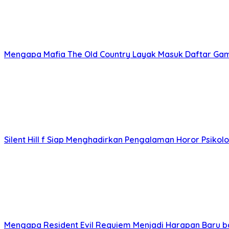
Mengapa Mafia The Old Country Layak Masuk Daftar Game 
Silent Hill f Siap Menghadirkan Pengalaman Horor Psiko
Mengapa Resident Evil Requiem Menjadi Harapan Baru 