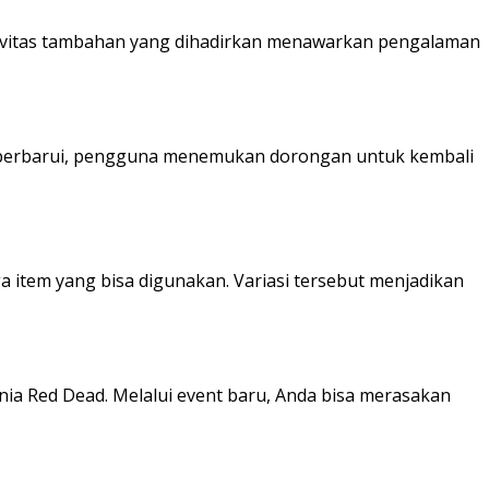
tivitas tambahan yang dihadirkan menawarkan pengalaman
diperbarui, pengguna menemukan dorongan untuk kembali
a item yang bisa digunakan. Variasi tersebut menjadikan
unia Red Dead. Melalui event baru, Anda bisa merasakan