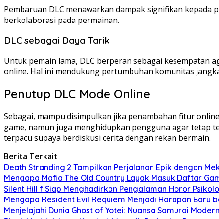
Pembaruan DLC menawarkan dampak signifikan kepada pem
berkolaborasi pada permainan.
DLC sebagai Daya Tarik
Untuk pemain lama, DLC berperan sebagai kesempatan aga
online. Hal ini mendukung pertumbuhan komunitas jangka
Penutup DLC Mode Online
Sebagai, mampu disimpulkan jika penambahan fitur online
game, namun juga menghidupkan pengguna agar tetap ter
terpacu supaya berdiskusi cerita dengan rekan bermain.
Berita Terkait
Death Stranding 2 Tampilkan Perjalanan Epik dengan Me
Mengapa Mafia The Old Country Layak Masuk Daftar Game 
Silent Hill f Siap Menghadirkan Pengalaman Horor Psiko
Mengapa Resident Evil Requiem Menjadi Harapan Baru 
Menjelajahi Dunia Ghost of Yotei: Nuansa Samurai Modern