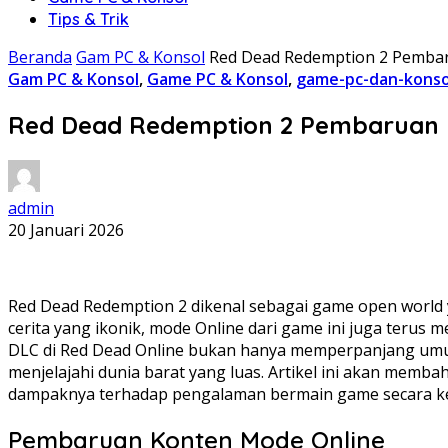
Tips & Trik
Beranda
Gam PC & Konsol
Red Dead Redemption 2 Pembar
Gam PC & Konsol
,
Game PC & Konsol
,
game-pc-dan-konso
Red Dead Redemption 2 Pembaruan D
admin
20 Januari 2026
Red Dead Redemption 2 dikenal sebagai game open world
cerita yang ikonik, mode Online dari game ini juga terus
DLC di Red Dead Online bukan hanya memperpanjang umur 
menjelajahi dunia barat yang luas. Artikel ini akan mem
dampaknya terhadap pengalaman bermain game secara k
Pembaruan Konten Mode Online