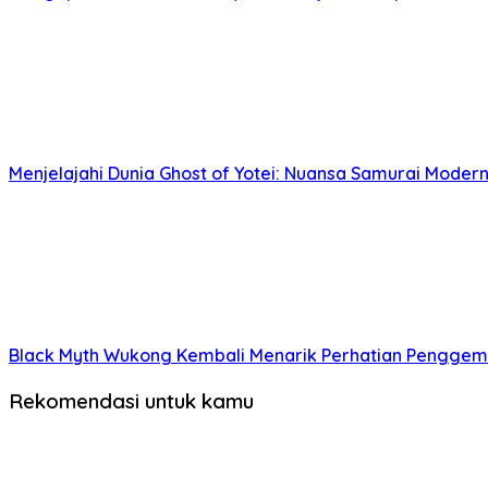
Menjelajahi Dunia Ghost of Yotei: Nuansa Samurai Modern
Black Myth Wukong Kembali Menarik Perhatian Penggema
Rekomendasi untuk kamu