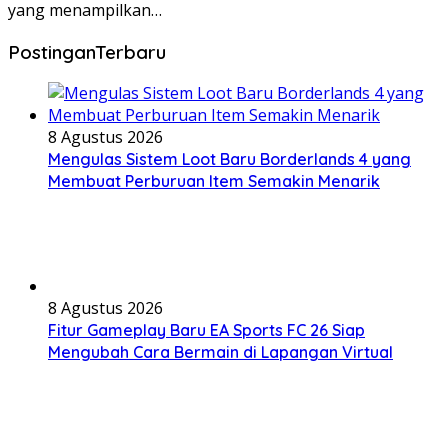
yang menampilkan…
PostinganTerbaru
8 Agustus 2026
Mengulas Sistem Loot Baru Borderlands 4 yang
Membuat Perburuan Item Semakin Menarik
8 Agustus 2026
Fitur Gameplay Baru EA Sports FC 26 Siap
Mengubah Cara Bermain di Lapangan Virtual