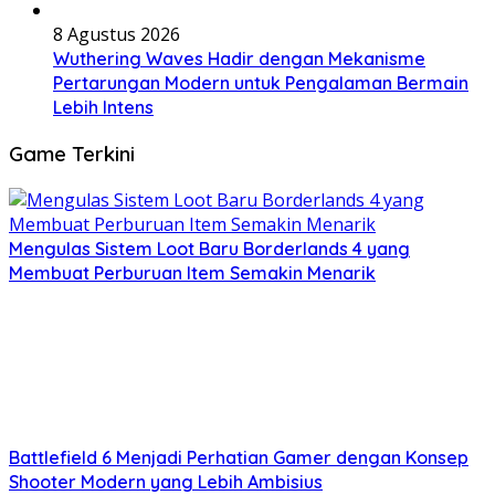
8 Agustus 2026
Wuthering Waves Hadir dengan Mekanisme
Pertarungan Modern untuk Pengalaman Bermain
Lebih Intens
Game Terkini
Mengulas Sistem Loot Baru Borderlands 4 yang
Membuat Perburuan Item Semakin Menarik
Battlefield 6 Menjadi Perhatian Gamer dengan Konsep
Shooter Modern yang Lebih Ambisius