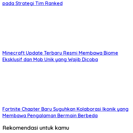
pada Strategi Tim Ranked
Minecraft Update Terbaru Resmi Membawa Biome
Eksklusif dan Mob Unik yang Wajib Dicoba
Fortnite Chapter Baru Suguhkan Kolaborasi Ikonik yang
Membawa Pengalaman Bermain Berbeda
Rekomendasi untuk kamu