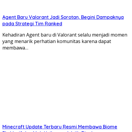
Agent Baru Valorant Jadi Sorotan, Begini Dampaknya
pada Strategi Tim Ranked
Kehadiran Agent baru di Valorant selalu menjadi momen
yang menarik perhatian komunitas karena dapat
membawa…
Minecraft Update Terbaru Resmi Membawa Biome