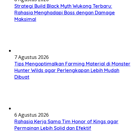
Strategi Build Black Myth Wukong Terbaru:
Rahasia Menghadapi Boss dengan Damage
Maksimal
7 Agustus 2026
Tips Mengoptimalkan Farming Material di Monster
Hunter Wilds agar Perlengkapan Lebih Mudah
Dibuat
6 Agustus 2026
Rahasia Kerja Sama Tim Honor of Kings agar
Permainan Lebih Solid dan Efektif