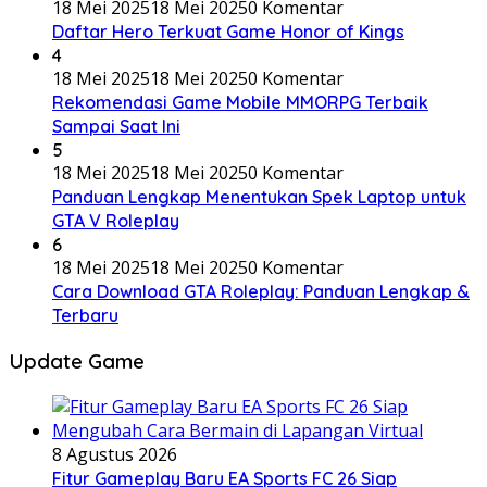
18 Mei 2025
18 Mei 2025
0 Komentar
Daftar Hero Terkuat Game Honor of Kings
4
18 Mei 2025
18 Mei 2025
0 Komentar
Rekomendasi Game Mobile MMORPG Terbaik
Sampai Saat Ini
5
18 Mei 2025
18 Mei 2025
0 Komentar
Panduan Lengkap Menentukan Spek Laptop untuk
GTA V Roleplay
6
18 Mei 2025
18 Mei 2025
0 Komentar
Cara Download GTA Roleplay: Panduan Lengkap &
Terbaru
Update Game
8 Agustus 2026
Fitur Gameplay Baru EA Sports FC 26 Siap