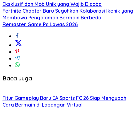
Eksklusif dan Mob Unik yang Wajib Dicoba
Fortnite Chapter Baru Suguhkan Kolaborasi Ikonik yang
Membawa Pengalaman Bermain Berbeda
Remaster Game Ps Lawas 2026
Baca Juga
Fitur Gameplay Baru EA Sports FC 26 Siap Mengubah
Cara Bermain di Lapangan Virtual