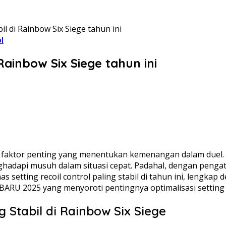
bil di Rainbow Six Siege tahun ini
l
 Rainbow Six Siege tahun ini
atu faktor penting yang menentukan kemenangan dalam duel
nghadapi musuh dalam situasi cepat. Padahal, dengan pengatu
s setting recoil control paling stabil di tahun ini, lengka
BARU 2025 yang menyoroti pentingnya optimalisasi settin
g Stabil di Rainbow Six Siege