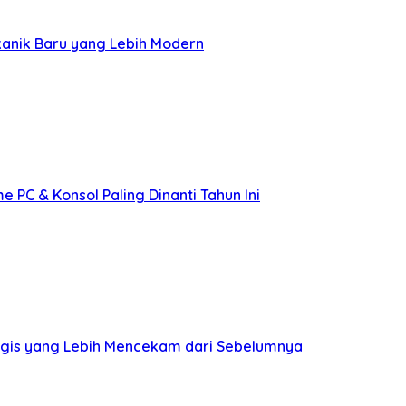
kanik Baru yang Lebih Modern
PC & Konsol Paling Dinanti Tahun Ini
logis yang Lebih Mencekam dari Sebelumnya