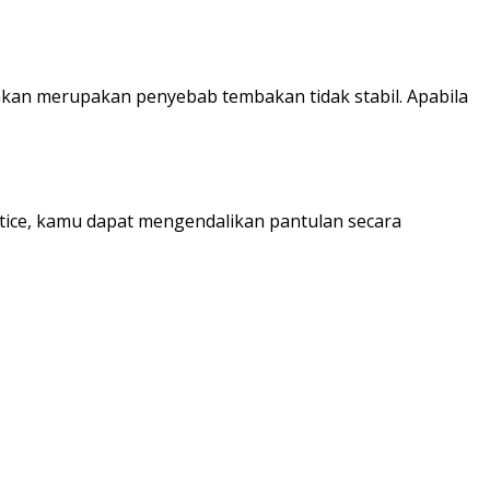
hkan merupakan penyebab tembakan tidak stabil. Apabila
ctice, kamu dapat mengendalikan pantulan secara