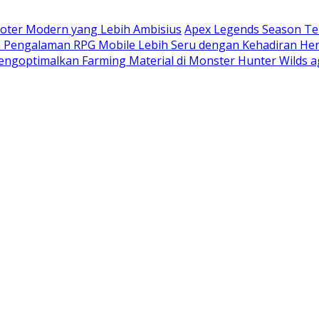
ooter Modern yang Lebih Ambisius
Apex Legends Season Te
Pengalaman RPG Mobile Lebih Seru dengan Kehadiran He
engoptimalkan Farming Material di Monster Hunter Wilds 