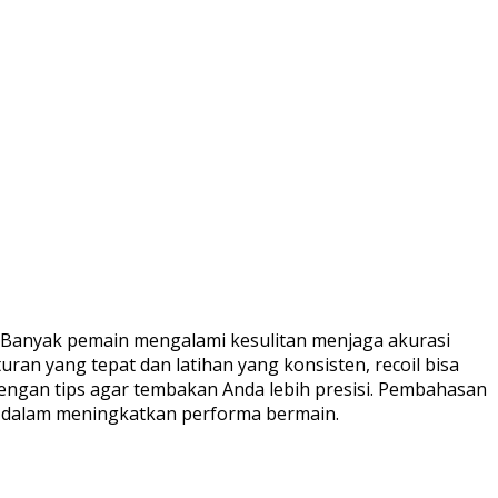
. Banyak pemain mengalami kesulitan menjaga akurasi
ran yang tepat dan latihan yang konsisten, recoil bisa
p dengan tips agar tembakan Anda lebih presisi. Pembahasan
g dalam meningkatkan performa bermain.