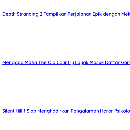
Death Stranding 2 Tampilkan Perjalanan Epik dengan Me
Mengapa Mafia The Old Country Layak Masuk Daftar Game 
Silent Hill f Siap Menghadirkan Pengalaman Horor Psiko