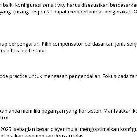
ik, konfigurasi sensitivity harus disesuaikan berdasarkan
g yang kurang responsif dapat memperlambat pergerakan. O
kup berpengaruh. Pilih compensator berdasarkan jenis sen
nembak lebih stabil.
i mode practice untuk mengasah pengendalian. Fokus pada 
ikan anda memiliki pegangan yang konsisten. Manfaatkan 
rol.
, sebagian besar player mulai mengoptimalkan konfiguras
ptimalkan kemampuan dengan jelas.