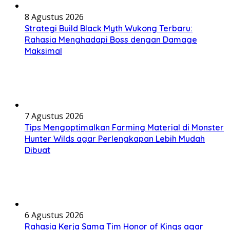
8 Agustus 2026
Strategi Build Black Myth Wukong Terbaru:
Rahasia Menghadapi Boss dengan Damage
Maksimal
7 Agustus 2026
Tips Mengoptimalkan Farming Material di Monster
Hunter Wilds agar Perlengkapan Lebih Mudah
Dibuat
6 Agustus 2026
Rahasia Kerja Sama Tim Honor of Kings agar