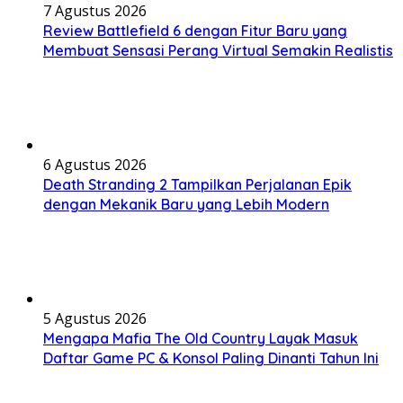
7 Agustus 2026
Review Battlefield 6 dengan Fitur Baru yang
Membuat Sensasi Perang Virtual Semakin Realistis
6 Agustus 2026
Death Stranding 2 Tampilkan Perjalanan Epik
dengan Mekanik Baru yang Lebih Modern
5 Agustus 2026
Mengapa Mafia The Old Country Layak Masuk
Daftar Game PC & Konsol Paling Dinanti Tahun Ini