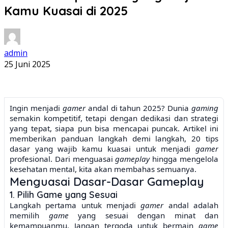
Kamu Kuasai di 2025
admin
25 Juni 2025
Ingin menjadi
gamer
andal di tahun 2025? Dunia
gaming
semakin kompetitif, tetapi dengan dedikasi dan strategi
yang tepat, siapa pun bisa mencapai puncak. Artikel ini
memberikan panduan langkah demi langkah, 20 tips
dasar yang wajib kamu kuasai untuk menjadi
gamer
profesional. Dari menguasai
gameplay
hingga mengelola
kesehatan mental, kita akan membahas semuanya.
Menguasai Dasar-Dasar Gameplay
1. Pilih Game yang Sesuai
Langkah pertama untuk menjadi
gamer
andal adalah
memilih
game
yang sesuai dengan minat dan
kemampuanmu. Jangan tergoda untuk bermain
game