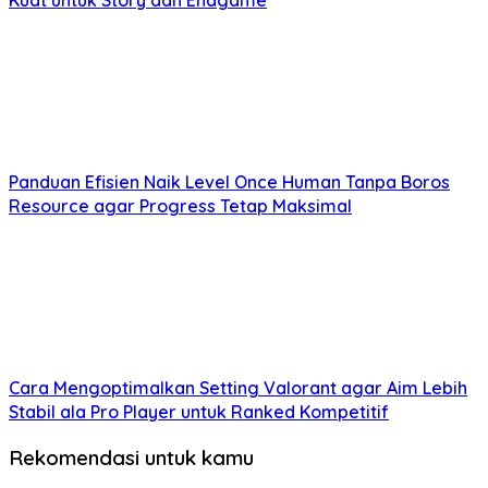
Kuat untuk Story dan Endgame
Sesuaikan pengaturan
game
agar sesuai dengan
spesifikasi perangkat kerasmu dan preferensi
bermainmu. Pengaturan grafis yang optimal akan
meningkatkan
frame rate
dan mengurangi
lag
.
Pengaturan yang tepat akan meningkatkan performa dan
kenyamanan bermain.
11. Jaga Kesehatan Perangkat Keras
Perawatan perangkat keras yang baik akan
Panduan Efisien Naik Level Once Human Tanpa Boros
memperpanjang umurnya dan mencegah masalah teknis
Resource agar Progress Tetap Maksimal
selama bermain. Bersihkan perangkat keras secara
teratur, pantau suhu, dan perbarui
driver
secara berkala.
Perawatan yang baik akan menunjang performa jangka
panjang.
12. Ciptakan Lingkungan Bermain yang Nyaman
Ciptakan lingkungan bermain yang nyaman dan bebas
dari gangguan. Pastikan ruangan cukup terang, suhu
ruangan nyaman, dan tidak ada gangguan suara yang
Cara Mengoptimalkan Setting Valorant agar Aim Lebih
mengganggu konsentrasi. Lingkungan yang nyaman
Stabil ala Pro Player untuk Ranked Kompetitif
akan meningkatkan fokus dan konsentrasi.
Meningkatkan Skill Mental dan Fisik
Rekomendasi untuk kamu
13. Kelola Waktu Bermain