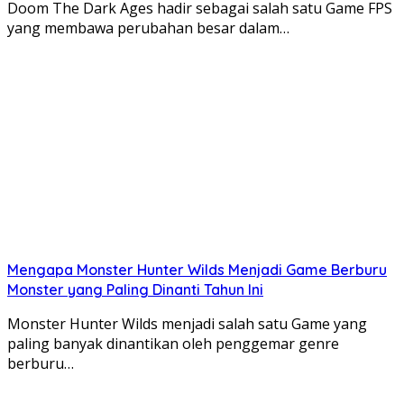
Doom The Dark Ages hadir sebagai salah satu Game FPS
yang membawa perubahan besar dalam…
Mengapa Monster Hunter Wilds Menjadi Game Berburu
Monster yang Paling Dinanti Tahun Ini
Monster Hunter Wilds menjadi salah satu Game yang
paling banyak dinantikan oleh penggemar genre
berburu…