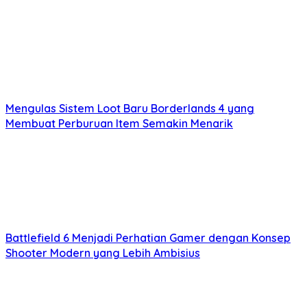
Mengulas Sistem Loot Baru Borderlands 4 yang
Membuat Perburuan Item Semakin Menarik
Battlefield 6 Menjadi Perhatian Gamer dengan Konsep
Shooter Modern yang Lebih Ambisius