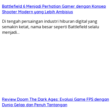
Battlefield 6 Menjadi Perhatian Gamer dengan Konsep
Shooter Modern yang Lebih Ambisius
Di tengah persaingan industri hiburan digital yang
semakin ketat, nama besar seperti Battlefield selalu
menjadi…
Review Doom The Dark Ages: Evolusi Game FPS dengan
Dunia Gelap dan Penuh Tantangan