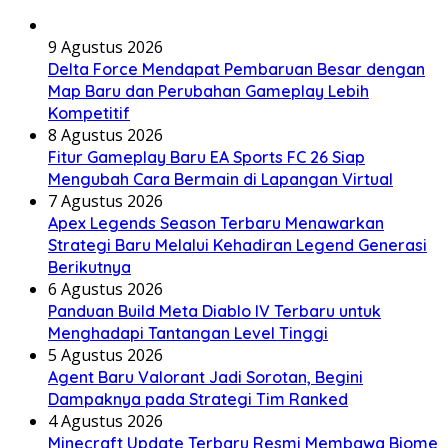
9 Agustus 2026
Delta Force Mendapat Pembaruan Besar dengan
Map Baru dan Perubahan Gameplay Lebih
Kompetitif
8 Agustus 2026
Fitur Gameplay Baru EA Sports FC 26 Siap
Mengubah Cara Bermain di Lapangan Virtual
7 Agustus 2026
Apex Legends Season Terbaru Menawarkan
Strategi Baru Melalui Kehadiran Legend Generasi
Berikutnya
6 Agustus 2026
Panduan Build Meta Diablo IV Terbaru untuk
Menghadapi Tantangan Level Tinggi
5 Agustus 2026
Agent Baru Valorant Jadi Sorotan, Begini
Dampaknya pada Strategi Tim Ranked
4 Agustus 2026
Minecraft Update Terbaru Resmi Membawa Biome