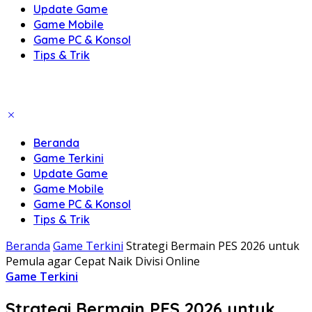
Update Game
Game Mobile
Game PC & Konsol
Tips & Trik
Beranda
Game Terkini
Update Game
Game Mobile
Game PC & Konsol
Tips & Trik
Beranda
Game Terkini
Strategi Bermain PES 2026 untuk
Pemula agar Cepat Naik Divisi Online
Game Terkini
Strategi Bermain PES 2026 untuk