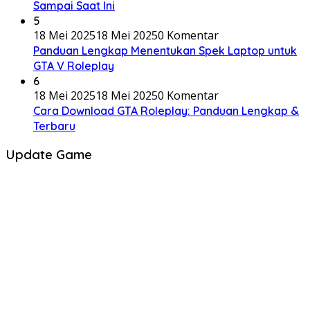
Sampai Saat Ini
5
18 Mei 2025
18 Mei 2025
0 Komentar
Panduan Lengkap Menentukan Spek Laptop untuk
GTA V Roleplay
6
18 Mei 2025
18 Mei 2025
0 Komentar
Cara Download GTA Roleplay: Panduan Lengkap &
Terbaru
Update Game