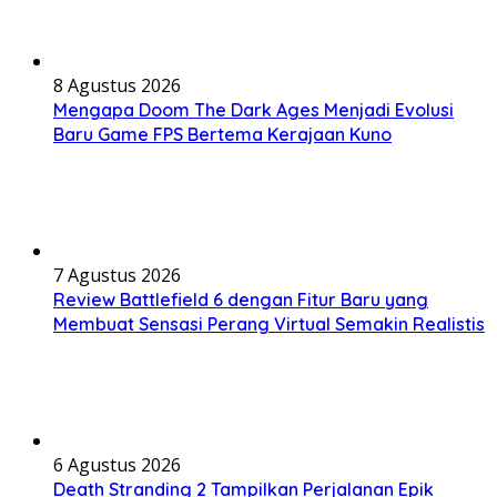
8 Agustus 2026
Mengapa Doom The Dark Ages Menjadi Evolusi
Baru Game FPS Bertema Kerajaan Kuno
7 Agustus 2026
Review Battlefield 6 dengan Fitur Baru yang
Membuat Sensasi Perang Virtual Semakin Realistis
6 Agustus 2026
Death Stranding 2 Tampilkan Perjalanan Epik