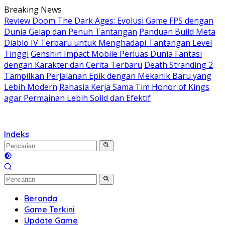
Langsung
Breaking News
ke
Review Doom The Dark Ages: Evolusi Game FPS dengan
konten
Dunia Gelap dan Penuh Tantangan
Panduan Build Meta
Diablo IV Terbaru untuk Menghadapi Tantangan Level
Tinggi
Genshin Impact Mobile Perluas Dunia Fantasi
dengan Karakter dan Cerita Terbaru
Death Stranding 2
Tampilkan Perjalanan Epik dengan Mekanik Baru yang
Lebih Modern
Rahasia Kerja Sama Tim Honor of Kings
agar Permainan Lebih Solid dan Efektif
Indeks
Beranda
Game Terkini
Update Game