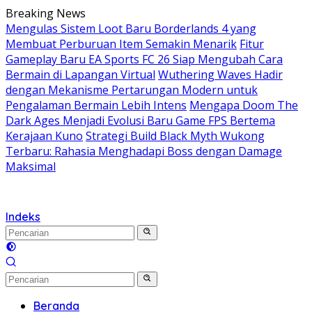
Langsung
Breaking News
ke
Mengulas Sistem Loot Baru Borderlands 4 yang
konten
Membuat Perburuan Item Semakin Menarik
Fitur
Gameplay Baru EA Sports FC 26 Siap Mengubah Cara
Bermain di Lapangan Virtual
Wuthering Waves Hadir
dengan Mekanisme Pertarungan Modern untuk
Pengalaman Bermain Lebih Intens
Mengapa Doom The
Dark Ages Menjadi Evolusi Baru Game FPS Bertema
Kerajaan Kuno
Strategi Build Black Myth Wukong
Terbaru: Rahasia Menghadapi Boss dengan Damage
Maksimal
Indeks
Beranda