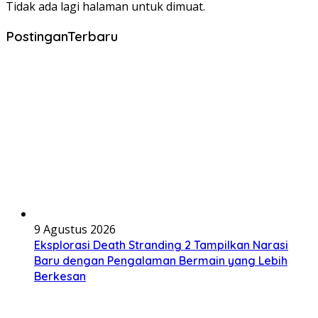
Tidak ada lagi halaman untuk dimuat.
PostinganTerbaru
9 Agustus 2026
Eksplorasi Death Stranding 2 Tampilkan Narasi
Baru dengan Pengalaman Bermain yang Lebih
Berkesan