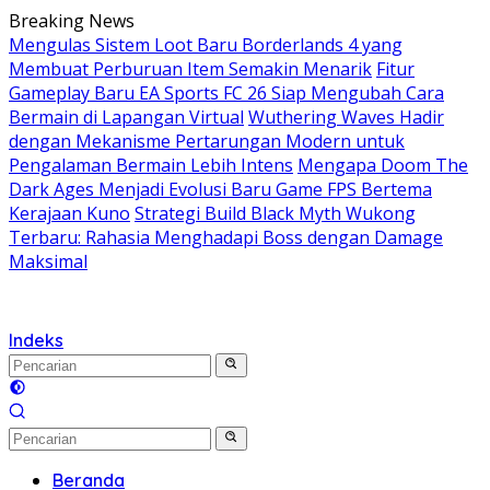
Langsung
Breaking News
ke
Mengulas Sistem Loot Baru Borderlands 4 yang
konten
Membuat Perburuan Item Semakin Menarik
Fitur
Gameplay Baru EA Sports FC 26 Siap Mengubah Cara
Bermain di Lapangan Virtual
Wuthering Waves Hadir
dengan Mekanisme Pertarungan Modern untuk
Pengalaman Bermain Lebih Intens
Mengapa Doom The
Dark Ages Menjadi Evolusi Baru Game FPS Bertema
Kerajaan Kuno
Strategi Build Black Myth Wukong
Terbaru: Rahasia Menghadapi Boss dengan Damage
Maksimal
Indeks
Beranda