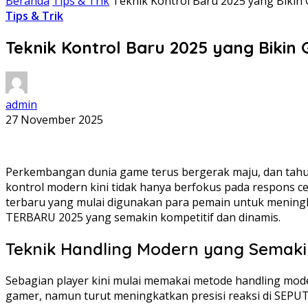
Beranda
Tips & Trik
Teknik Kontrol Baru 2025 yang Bikin 
Tips & Trik
Teknik Kontrol Baru 2025 yang Bikin 
admin
27 November 2025
Perkembangan dunia game terus bergerak maju, dan tahu
kontrol modern kini tidak hanya berfokus pada respons ce
terbaru yang mulai digunakan para pemain untuk meni
TERBARU 2025 yang semakin kompetitif dan dinamis.
Teknik Handling Modern yang Semakin
Sebagian player kini mulai memakai metode handling mod
gamer, namun turut meningkatkan presisi reaksi di SEP