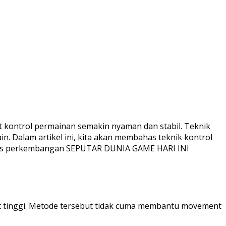
kontrol permainan semakin nyaman dan stabil. Teknik
n. Dalam artikel ini, kita akan membahas teknik kontrol
teks perkembangan SEPUTAR DUNIA GAME HARI INI
at tinggi. Metode tersebut tidak cuma membantu movement