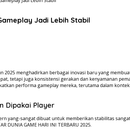
Gameplay Jadi Lebih Stabil
Gameplay Jadi Lebih Stabil
n 2025 menghadirkan berbagai inovasi baru yang membuat 
pat, tetapi juga konsistensi gerakan dan kenyamanan pemai
ngkatkan performa gameplay mereka, terutama dalam kon
 Dipakai Player
ern yang-sangat dibuat untuk memberikan stabilitas sang
UTAR DUNIA GAME HARI INI TERBARU 2025.