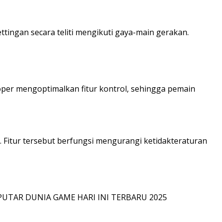
ttingan secara teliti mengikuti gaya-main gerakan.
er mengoptimalkan fitur kontrol, sehingga pemain
. Fitur tersebut berfungsi mengurangi ketidakteraturan
 SEPUTAR DUNIA GAME HARI INI TERBARU 2025