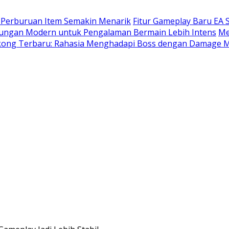
 Perburuan Item Semakin Menarik
Fitur Gameplay Baru EA 
ungan Modern untuk Pengalaman Bermain Lebih Intens
Me
Wukong Terbaru: Rahasia Menghadapi Boss dengan Damage 