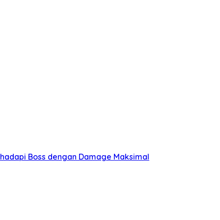
nghadapi Boss dengan Damage Maksimal