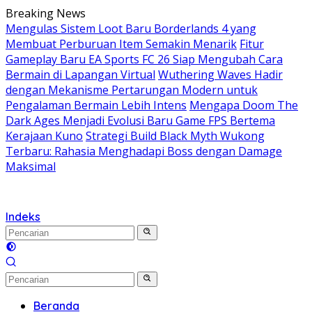
Langsung
Breaking News
ke
Mengulas Sistem Loot Baru Borderlands 4 yang
konten
Membuat Perburuan Item Semakin Menarik
Fitur
Gameplay Baru EA Sports FC 26 Siap Mengubah Cara
Bermain di Lapangan Virtual
Wuthering Waves Hadir
dengan Mekanisme Pertarungan Modern untuk
Pengalaman Bermain Lebih Intens
Mengapa Doom The
Dark Ages Menjadi Evolusi Baru Game FPS Bertema
Kerajaan Kuno
Strategi Build Black Myth Wukong
Terbaru: Rahasia Menghadapi Boss dengan Damage
Maksimal
Indeks
Beranda