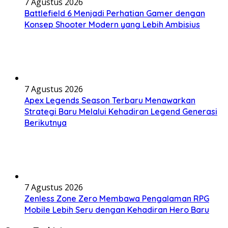
7 Agustus 2026
Battlefield 6 Menjadi Perhatian Gamer dengan
Konsep Shooter Modern yang Lebih Ambisius
7 Agustus 2026
Apex Legends Season Terbaru Menawarkan
Strategi Baru Melalui Kehadiran Legend Generasi
Berikutnya
7 Agustus 2026
Zenless Zone Zero Membawa Pengalaman RPG
Mobile Lebih Seru dengan Kehadiran Hero Baru