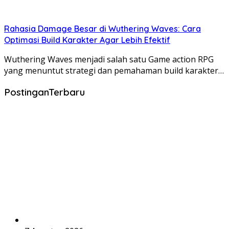
Rahasia Damage Besar di Wuthering Waves: Cara
Optimasi Build Karakter Agar Lebih Efektif
Wuthering Waves menjadi salah satu Game action RPG
yang menuntut strategi dan pemahaman build karakter…
PostinganTerbaru