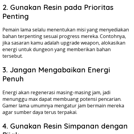
2. Gunakan Resin pada Prioritas
Penting
Pemain lama selalu menentukan misi yang menyediakan
bahan terpenting sesuai progress mereka. Contohnya,
jika sasaran kamu adalah upgrade weapon, alokasikan
energi untuk dungeon yang memberikan bahan
tersebut.
3. Jangan Mengabaikan Energi
Penuh
Energi akan regenerasi masing-masing jam, jadi
menunggu max dapat membuang potensi pencarian.
Gamer lama umumnya mengatur jam bermain mereka
agar sumber daya terus terpakai.
4. Gunakan Resin Simpanan dengan