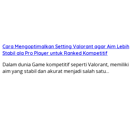
Cara Mengoptimalkan Setting Valorant agar Aim Lebih
Stabil ala Pro Player untuk Ranked Kompetitif
Dalam dunia Game kompetitif seperti Valorant, memiliki
aim yang stabil dan akurat menjadi salah satu…