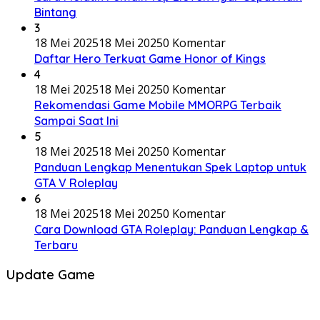
Bintang
3
18 Mei 2025
18 Mei 2025
0 Komentar
Daftar Hero Terkuat Game Honor of Kings
4
18 Mei 2025
18 Mei 2025
0 Komentar
Rekomendasi Game Mobile MMORPG Terbaik
Sampai Saat Ini
5
18 Mei 2025
18 Mei 2025
0 Komentar
Panduan Lengkap Menentukan Spek Laptop untuk
GTA V Roleplay
6
18 Mei 2025
18 Mei 2025
0 Komentar
Cara Download GTA Roleplay: Panduan Lengkap &
Terbaru
Update Game