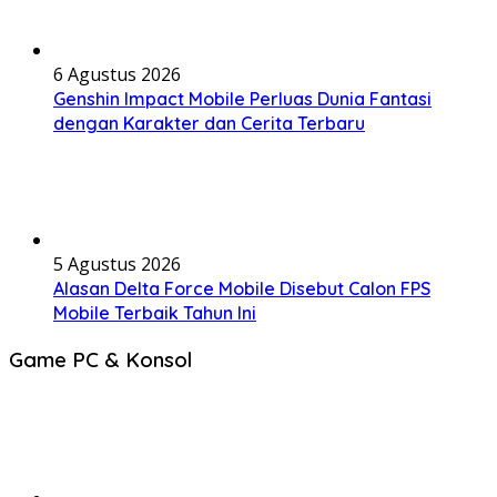
6 Agustus 2026
Genshin Impact Mobile Perluas Dunia Fantasi
dengan Karakter dan Cerita Terbaru
5 Agustus 2026
Alasan Delta Force Mobile Disebut Calon FPS
Mobile Terbaik Tahun Ini
Game PC & Konsol