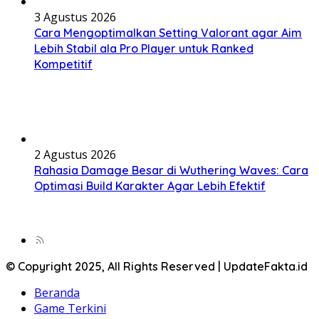
3 Agustus 2026
Cara Mengoptimalkan Setting Valorant agar Aim
Lebih Stabil ala Pro Player untuk Ranked
Kompetitif
2 Agustus 2026
Rahasia Damage Besar di Wuthering Waves: Cara
Optimasi Build Karakter Agar Lebih Efektif
© Copyright 2025, All Rights Reserved | UpdateFakta.id
Beranda
Game Terkini