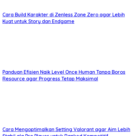
Cara Build Karakter di Zenless Zone Zero agar Lebih
Kuat untuk Story dan Endgame
Panduan Efisien Naik Level Once Human Tanpa Boros
Resource agar Progress Tetap Maksimal
Cara Mengoptimalkan Setting Valorant agar Aim Lebih
Stabil ala Pro Player untuk Ranked Kompetitif