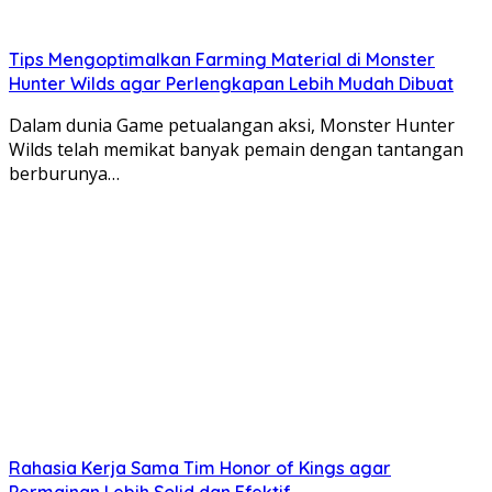
Tips Mengoptimalkan Farming Material di Monster
Hunter Wilds agar Perlengkapan Lebih Mudah Dibuat
Dalam dunia Game petualangan aksi, Monster Hunter
Wilds telah memikat banyak pemain dengan tantangan
berburunya…
Rahasia Kerja Sama Tim Honor of Kings agar