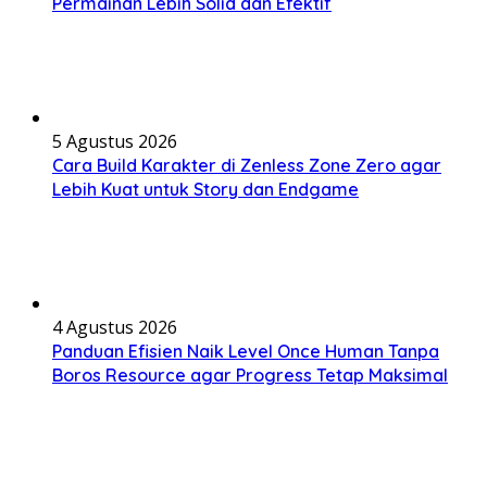
Permainan Lebih Solid dan Efektif
5 Agustus 2026
Cara Build Karakter di Zenless Zone Zero agar
Lebih Kuat untuk Story dan Endgame
4 Agustus 2026
Panduan Efisien Naik Level Once Human Tanpa
Boros Resource agar Progress Tetap Maksimal