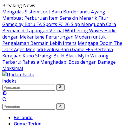
Langsung
Breaking News
ke
Mengulas Sistem Loot Baru Borderlands 4 yang
konten
Membuat Perburuan Item Semakin Menarik
Fitur
Gameplay Baru EA Sports FC 26 Siap Mengubah Cara
Bermain di Lapangan Virtual
Wuthering Waves Hadir
dengan Mekanisme Pertarungan Modern untuk
Pengalaman Bermain Lebih Intens
Mengapa Doom The
Dark Ages Menjadi Evolusi Baru Game FPS Bertema
Kerajaan Kuno
Strategi Build Black Myth Wukong
Terbaru: Rahasia Menghadapi Boss dengan Damage
Maksimal
Indeks
Beranda
Game Terkini